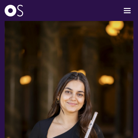
KONCERTER
MIXPAKKER
BØRN & UNGE
INFO
OM OS
GAVEKORT
CARL NIELSEN INTERNATIONAL COMPETITION