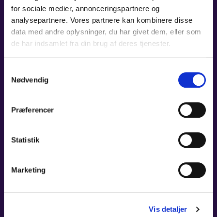
for sociale medier, annonceringspartnere og
analysepartnere. Vores partnere kan kombinere disse
LOUIS LIU, 18
data med andre oplysninger, du har givet dem, eller som
de har indsamlet fra din brug af deres tjenester.
CANDIDATE
LÆS MERE
Samtykkevalg
Nødvendig
XIAOXI LI, 21
Præferencer
CANDIDATE
LÆS MERE
Statistik
Marketing
JUDY LEE, 21
Vis detaljer
CANDIDATE
LÆS MERE