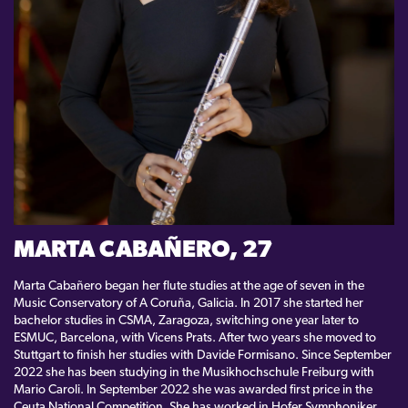
KONTAKT
LOGIN
MARTA CABAÑERO, 27
Marta Cabañero began her flute studies at the age of seven in the
Music Conservatory of A Coruña, Galicia. In 2017 she started her
bachelor studies in CSMA, Zaragoza, switching one year later to
ESMUC, Barcelona, with Vicens Prats. After two years she moved to
Stuttgart to finish her studies with Davide Formisano. Since September
2022 she has been studying in the Musikhochschule Freiburg with
Mario Caroli. In September 2022 she was awarded first price in the
Ceuta National Competition. She has worked in Hofer Symphoniker