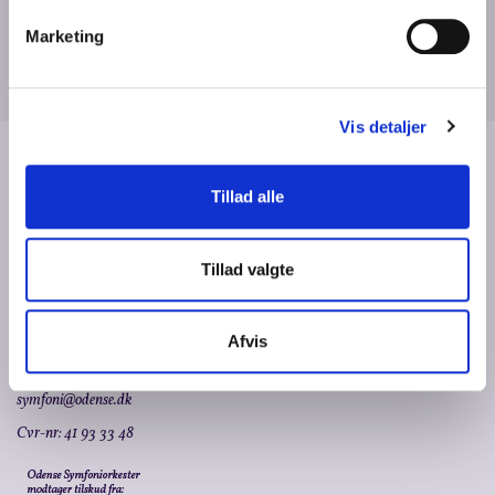
er der handicaptoilet.
Marketing
Der er etableret teleslynge i Carl Nielsen Salen.
Vis detaljer
Tillad alle
KONTAKT
Den selvejende institution
Odense Symfoniorkester
Tillad valgte
Claus Bergs Gade 9
5000 Odense C
Afvis
Tlf.: +45 63 75 00 50 (ons. 10-12)
symfoni@odense.dk
Cvr-nr: 41 93 33 48