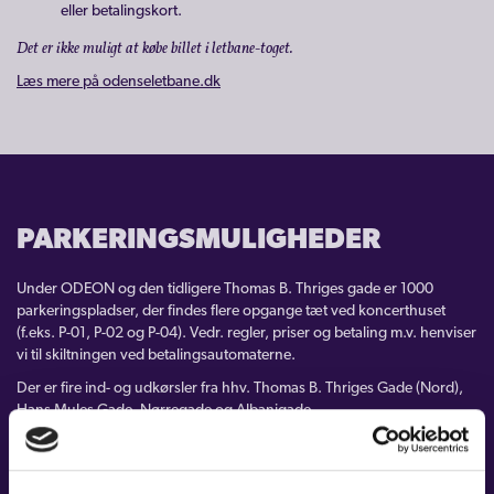
eller betalingskort.
Parkering, letbane og tilgængelighed
Det er ikke muligt at købe billet i letbane-toget.
Sæsonprogram og programnoter
Læs mere på odenseletbane.dk
OS-baren
Partnerskaber
PARKERINGSMULIGHEDER
OM OS
Under ODEON og den tidligere Thomas B. Thriges gade er 1000
GAVEKORT
parkeringspladser, der findes flere opgange tæt ved koncerthuset
(f.eks. P-01, P-02 og P-04). Vedr. regler, priser og betaling m.v. henviser
vi til skiltningen ved betalingsautomaterne.
CARL NIELSEN INTERNATIONAL COMPETITION
Der er fire ind- og udkørsler fra hhv. Thomas B. Thriges Gade (Nord),
Hans Mules Gade, Nørregade og Albanigade.
KONTAKT
Yderligere information om parkering, vejarbejde, ruteplanlægning
m.m. kan findes på
odenserundt.dk
LOGIN