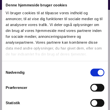
Denne hjemmeside bruger cookies
Vi bruger cookies til at tilpasse vores indhold og
annoncer, til at vise dig funktioner til sociale medier og til
at analysere vores trafik. Vi deler også oplysninger om
TILGÆNGELIGHED
din brug af vores hjemmeside med vores partnere inden
for sociale medier, annonceringspartnere og
Ved siden af Odense Koncerthus findes Q Park Odense City med 14
analysepartnere. Vores partnere kan kombinere disse
Handicapparkeringspladser – vi anbefaler, at du benytter opgang P04,
data med andre oplysninger, du har givet dem, eller som
hvor der er elevator. Det er også muligt at sætte personer, som er
de har indsamlet fra din brug af deres tjenester.
dårligt gående, af ved indgangen til Odense Koncerthus – der er dog
ingen parkeringspladser.
Der er fire kørestolspladser i Carl Nielsen Salen. De befinder sig ved
Samtykkevalg
forreste række på gulvet og på bageste række på balkonen (række
Nødvendig
31). Kørestolspladser kan bestilles online eller gennem OS – på mail
symfoni@odense.dk
. Alle med et ledsagerkort fra Danske
Handicaporganisationer har mulighed for at tage en ledsager med
Præferencer
uden ekstrabetaling – billet til dette skal dog bestilles sammen med de
øvrige. Der kan være nogle forestillinger/koncerter, som afviger fra
denne opstilling.
Statistik
Der er elevator i vores foyer til både gulvet og balkonen. I vores foyer