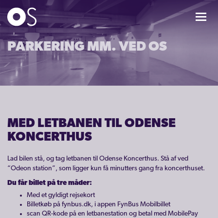
KONCERTER
PARKERING MM. VED OS
MIXPAKKER
BØRN & UNGE
MED LETBANEN TIL ODENSE
INFO
KONCERTHUS
Ny hos OS
Lad bilen stå, og tag letbanen til Odense Koncerthus. Stå af ved
“Odeon station”, som ligger kun få minutters gang fra koncerthuset.
Billetter, salgssteder og ombytning
Du får billet på tre måder:
Gavekort, fordele og rabatter
Med et gyldigt rejsekort
Billetkøb på fynbus.dk, i appen FynBus Mobilbillet
Koncerttur for din arbejdsplads
scan QR-kode på en letbanestation og betal med MobilePay