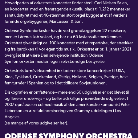
Hovedparten af orkestrets koncerter finder sted i Carl Nielsen Salen,
en koncertsal med en fremragende akustik, plads til 1.212 mennesker
Odense Symfoniorkester
samt udstyret med et 46-stemmer stort orgel bygget af et af verdens
førende orgelbyggerier, Marcussen & Søn.
CD’er m.m. – Lyt til OS
Odense Symfoniorkester havde ved grundlæggelsen 22 musikere,
Bestyrelsen, administration, udvalg m.m.
men er i årenes løb vokset, og har nu 65 fastansatte medlemmer.
Orkestret giver årligt ca. 100 koncerter med et repertoire, der strækker
Carl Nielsen International Competition
sig fra barokken til vor egen tids musik. Orkestret er pr. 1. januar 2021
overgået til at være Den selvejende institution Odense
Symfoniorkester med sin egen selvstændige bestyrelse.
Orkestrets turnévirksomhed inkluderer store koncertrejser til USA,
GAVEKORT
Kina, Tyskland, Grækenland, Østrig, Holland, Belgien, Sverige, hele
fem turnéer i Spanien og to i det tidligere Sovjetunionen.
CARL NIELSEN INTERNATIONAL COMPETITION
Diskografien er omfattende – mere end 60 udgivelser er det blevet til
og flere er undervejs – og tæller adskillige prisvindende udgivelser. I
2007 opnåede en cd med musik af den amerikanske komponist Peter
KONTAKT
Lieberson en ærefuld nominering ved Grammy-uddelingen i Los
Angeles
(
se mange af vores udgivelser her
).
LOGIN
ODENSE SYMPHONY ORCHESTRA