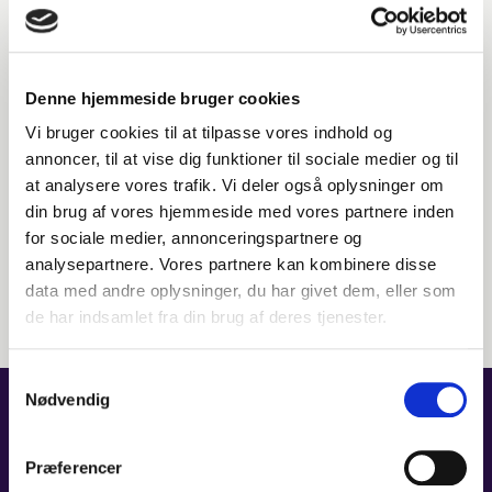
SØG I HISTORIEN
‘Historik’ er et søgeværktøj, som indeholder faktuelle oplysninger om
Denne hjemmeside bruger cookies
alle orkestrets aktiviteter fra 1945 indtil 31. december 2015.
Vi bruger cookies til at tilpasse vores indhold og
BAG HISTORIK
annoncer, til at vise dig funktioner til sociale medier og til
at analysere vores trafik. Vi deler også oplysninger om
Portalen er privat projekt udviklet af, to musikere fra Odense
Symfoniorkester, Mats Hedelius (ansat 1974 – 2016) og Philippe
din brug af vores hjemmeside med vores partnere inden
Muriset (ansat 1979 – 2020). De har indsamlet informationer om
for sociale medier, annonceringspartnere og
koncerter og medvirkende, og stiller dem til rådighed via
analysepartnere. Vores partnere kan kombinere disse
odensesymfoni-historik.com
. Her kan du søge på musikere,
data med andre oplysninger, du har givet dem, eller som
dirigenter, spillede værker og meget mere.
de har indsamlet fra din brug af deres tjenester.
Samtykkevalg
Nødvendig
STUDIE- OG UDVIKLINGSFOND
Præferencer