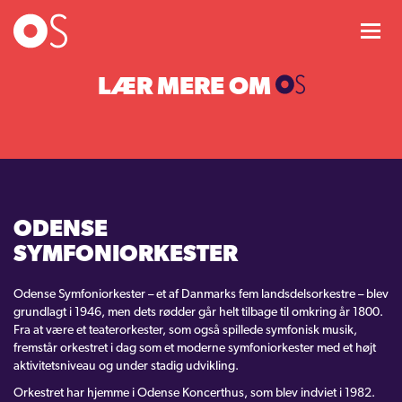
KONCERTER
LÆR MERE OM
MIXPAKKER
BØRN & UNGE
ODENSE
INFO
SYMFONIORKESTER
OM OS
Odense Symfoniorkester – et af Danmarks fem landsdelsorkestre – blev
grundlagt i 1946, men dets rødder går helt tilbage til omkring år 1800.
Chefdirigent
Fra at være et teaterorkester, som også spillede symfonisk musik,
fremstår orkestret i dag som et moderne symfoniorkester med et højt
Musikere
aktivitetsniveau og under stadig udvikling.
Orkestret har hjemme i Odense Koncerthus, som blev indviet i 1982.
Jobs