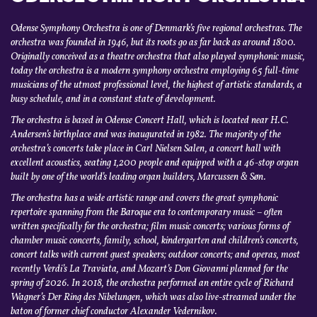
Odense Symphony Orchestra is one of Denmark’s five regional orchestras. The
orchestra was founded in 1946, but its roots go as far back as around 1800.
Originally conceived as a theatre orchestra that also played symphonic music,
today the orchestra is a modern symphony orchestra employing 65 full-time
musicians of the utmost professional level, the highest of artistic standards, a
busy schedule, and in a constant state of development.
The orchestra is based in Odense Concert Hall, which is located near H.C.
Andersen’s birthplace and was inaugurated in 1982. The majority of the
orchestra’s concerts take place in Carl Nielsen Salen, a concert hall with
excellent acoustics, seating 1,200 people and equipped with a 46-stop organ
built by one of the world’s leading organ builders, Marcussen & Søn.
The orchestra has a wide artistic range and covers the great symphonic
repertoire spanning from the Baroque era to contemporary music – often
written specifically for the orchestra; film music concerts; various forms of
chamber music concerts, family, school, kindergarten and children’s concerts,
concert talks with current guest speakers; outdoor concerts; and operas, most
recently Verdi’s La Traviata, and Mozart’s Don Giovanni planned for the
spring of 2026. In 2018, the orchestra performed an entire cycle of Richard
Wagner’s Der Ring des Nibelungen, which was also live-streamed under the
baton of former chief conductor Alexander Vedernikov.