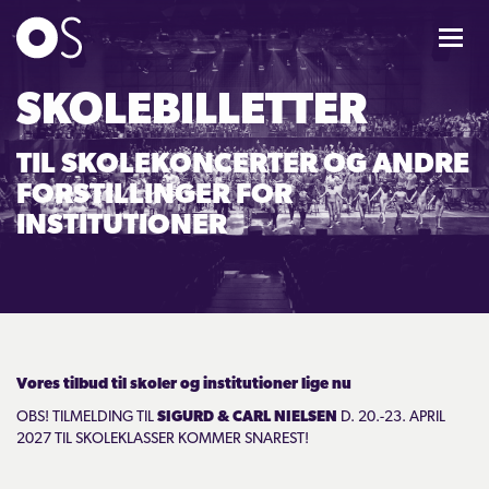
KONCERTER
SKOLEBILLETTER
TIL SKOLEKONCERTER OG ANDRE
MIXPAKKER
FORSTILLINGER FOR
INSTITUTIONER
BØRN & UNGE
Skolebilletter
Børnehaver
Indskoling/Mellemtrin
Vores tilbud til skoler og institutioner lige nu
Udskoling / Ungdomsuddannelser
OBS! TILMELDING TIL
SIGURD & CARL NIELSEN
D. 20.-23. APRIL
2027 TIL SKOLEKLASSER KOMMER SNAREST!
Ungdomsårskort