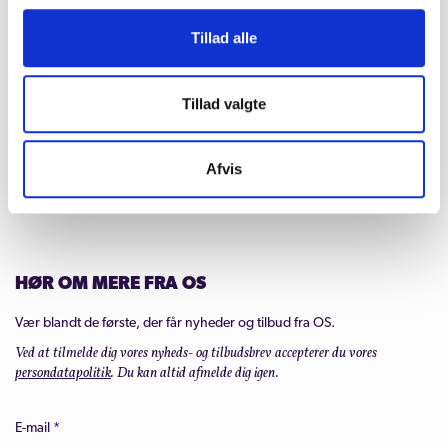
5000 Odense C
Tillad alle
Tlf.: +45 63 75 00 50 (ons. 10-12)
symfoni@odense.dk
Tillad valgte
Cvr-nr: 41 93 33 48
Afvis
HØR OM MERE FRA OS
Vær blandt de første, der får nyheder og tilbud fra OS.
Ved at tilmelde dig vores nyheds- og tilbudsbrev accepterer du vores
persondatapolitik
. Du kan altid afmelde dig igen.
E-mail
*