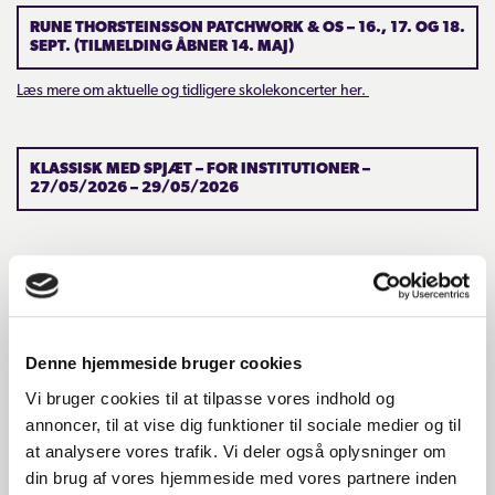
RUNE THORSTEINSSON PATCHWORK & OS – 16., 17. OG 18.
INFO
SEPT. (TILMELDING ÅBNER 14. MAJ)
Læs mere om aktuelle og tidligere skolekoncerter her.
OM OS
KLASSISK MED SPJÆT – FOR INSTITUTIONER –
GAVEKORT
27/05/2026 – 29/05/2026
CARL NIELSEN INTERNATIONAL COMPETITION
Generalprøver og evt. rundvisning inden (for
Udskoling/Gymnasier) .
KONTAKT
Vi tilbyder også, at klasser fra udskolingen og gymnasier kan komme til
generalprøver og evt. rundvisninger. Her kan du kontakte os for at
Denne hjemmeside bruger cookies
LOGIN
høre nærmere.
Vi bruger cookies til at tilpasse vores indhold og
Kontakt os
annoncer, til at vise dig funktioner til sociale medier og til
Du er velkommen til at kontakte OS, hvis du har spørgsmål i
at analysere vores trafik. Vi deler også oplysninger om
forbindelse med vores koncerter, forestillinger og rundvisninger: Har
du problemer med din bestilling, eller har du særlige behov, kan du
din brug af vores hjemmeside med vores partnere inden