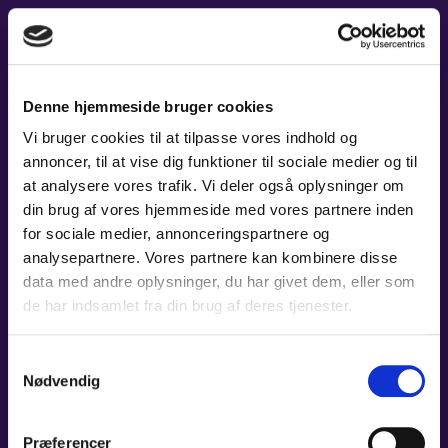
01. OKT 2026
MÁ VLAST &
Denne hjemmeside bruger cookies
RAKHMANINOVS 2.
Vi bruger cookies til at tilpasse vores indhold og
annoncer, til at vise dig funktioner til sociale medier og til
KLAVERKONCERT
at analysere vores trafik. Vi deler også oplysninger om
din brug af vores hjemmeside med vores partnere inden
Tid:
19:00
for sociale medier, annonceringspartnere og
Sted:
Carl Nielsen Salen, Odense Koncerthus
analysepartnere. Vores partnere kan kombinere disse
Pris:
A: 415 kr. - B: 365 kr. - C: 315 kr. / Stud. og unge t/m 29 år: 115 kr.
data med andre oplysninger, du har givet dem, eller som
LÆS MERE
de har indsamlet fra din brug af deres tjenester.
Samtykkevalg
Nødvendig
Præferencer