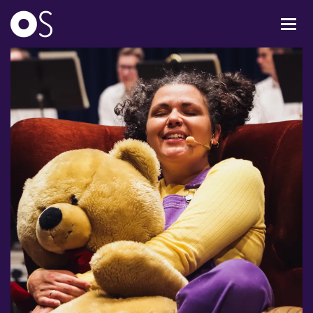
KONCERTER
MIXPAKKER
BØRN & UNGE
INFO
OM OS
GAVEKORT
CARL NIELSEN INTERNATIONAL COMPETITION