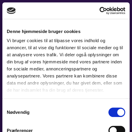
MÁ VLAST &
RAKHMANINOVS 2.
KLAVERKONCERT
Denne hjemmeside bruger cookies
Vi bruger cookies til at tilpasse vores indhold og
Tid:
19:00
annoncer, til at vise dig funktioner til sociale medier og til
Sted:
Carl Nielsen Salen, Odense Koncerthus
Pris:
A: 415 kr. - B: 365 kr. - C: 315 kr. / Stud. og unge t/m 29 år: 115 kr.
at analysere vores trafik. Vi deler også oplysninger om
din brug af vores hjemmeside med vores partnere inden
LÆS MERE
for sociale medier, annonceringspartnere og
analysepartnere. Vores partnere kan kombinere disse
data med andre oplysninger, du har givet dem, eller som
de har indsamlet fra din brug af deres tjenester.
Samtykkevalg
Nødvendig
Præferencer