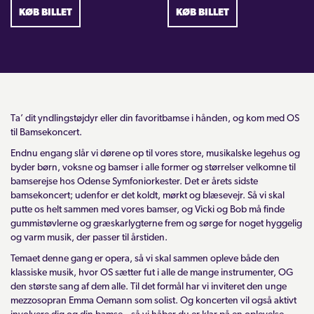
KØB BILLET
KØB BILLET
Ta’ dit yndlingstøjdyr eller din favoritbamse i hånden, og kom med OS
til Bamsekoncert.
Endnu engang slår vi dørene op til vores store, musikalske legehus og
byder børn, voksne og bamser i alle former og størrelser velkomne til
bamserejse hos Odense Symfoniorkester. Det er årets sidste
bamsekoncert; udenfor er det koldt, mørkt og blæsevejr. Så vi skal
putte os helt sammen med vores bamser, og Vicki og Bob må finde
gummistøvlerne og græskarlygterne frem og sørge for noget hyggelig
og varm musik, der passer til årstiden.
Temaet denne gang er opera, så vi skal sammen opleve både den
klassiske musik, hvor OS sætter fut i alle de mange instrumenter, OG
den største sang af dem alle. Til det formål har vi inviteret den unge
mezzosopran Emma Oemann som solist. Og koncerten vil også aktivt