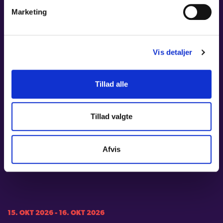
Marketing
LÆS MERE
Vis detaljer
08. OKT 2026
Tillad alle
MAHLERS 4.
Tid:
19:00
Tillad valgte
Sted:
Carl Nielsen Salen, Odense Koncerthus
Pris:
A: 345 kr. - B: 295 kr. - C: 245 kr. / Stud. og unge t/m 29 år: 115 kr.
Afvis
LÆS MERE
15. OKT 2026 - 16. OKT 2026