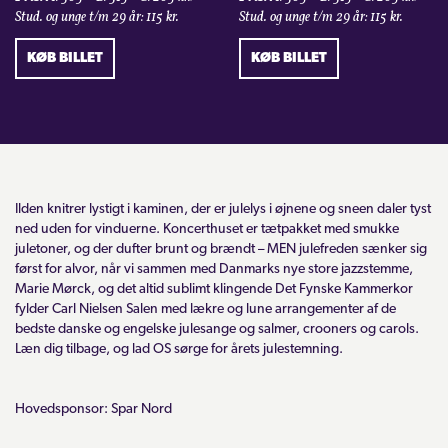
Stud. og unge t/m 29 år: 115 kr.
Stud. og unge t/m 29 år: 115 kr.
KØB BILLET
KØB BILLET
Ilden knitrer lystigt i kaminen, der er julelys i øjnene og sneen daler tyst
ned uden for vinduerne. Koncerthuset er tætpakket med smukke
juletoner, og der dufter brunt og brændt – MEN julefreden sænker sig
først for alvor, når vi sammen med Danmarks nye store jazzstemme,
Marie Mørck, og det altid sublimt klingende Det Fynske Kammerkor
fylder Carl Nielsen Salen med lækre og lune arrangementer af de
bedste danske og engelske julesange og salmer, crooners og carols.
Læn dig tilbage, og lad OS sørge for årets julestemning.
Hovedsponsor: Spar Nord