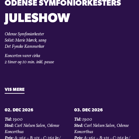
ODENSE SYMFONIORKESTERS
KONTAKT
JULESHOW
LOGIN
Odense Symfoniorkester
Solist: Marie Mørck, sang
Det Fynske Kammerkor
Koncerten varer cirka
2 timer og 10 min. inkl. pause
VIS MERE
02. DEC 2026
03. DEC 2026
Tid:
19:00
Tid:
19:00
Sted:
Carl Nielsen Salen, Odense
Sted:
Carl Nielsen Salen, Odense
Koncerthus
Koncerthus
Pris:
A: 365 – B: 315 - C: 265 kr./
Pris:
A: 365 – B: 315 - C: 265 kr./