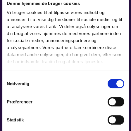
SYMFONI
Denne hjemmeside bruger cookies
Vi bruger cookies til at tilpasse vores indhold og
Tid:
19:00
annoncer, til at vise dig funktioner til sociale medier og til
Sted:
Carl Nielsen Salen, Odense Koncerthus
at analysere vores trafik. Vi deler også oplysninger om
Pris:
A: 415 kr. - B: 365 kr. - C: 315 kr. / Stud. og unge t/m 29 år: 115 kr.
din brug af vores hjemmeside med vores partnere inden
LÆS MERE
for sociale medier, annonceringspartnere og
analysepartnere. Vores partnere kan kombinere disse
data med andre oplysninger, du har givet dem, eller som
de har indsamlet fra din brug af deres tjenester.
01. OKT 2026
Samtykkevalg
MÁ VLAST &
Nødvendig
RAKHMANINOVS 2.
Præferencer
KLAVERKONCERT
Tid:
19:00
Statistik
Sted:
Carl Nielsen Salen, Odense Koncerthus
Pris:
A: 415 kr. - B: 365 kr. - C: 315 kr. / Stud. og unge t/m 29 år: 115 kr.