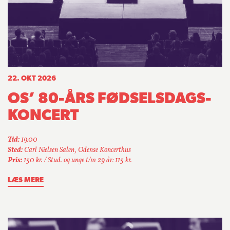
22. OKT 2026
OS’ 80-ÅRS FØDSELSDAGS­
KONCERT
Tid:
19:00
Sted:
Carl Nielsen Salen, Odense Koncerthus
Pris:
150 kr. / Stud. og unge t/m 29 år: 115 kr.
LÆS MERE