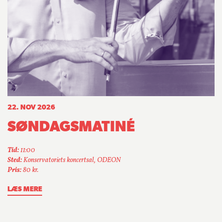
22. NOV 2026
SØNDAGSMATINÉ
Tid:
11:00
Sted:
Konservatoriets koncertsal, ODEON
Pris:
80 kr.
LÆS MERE