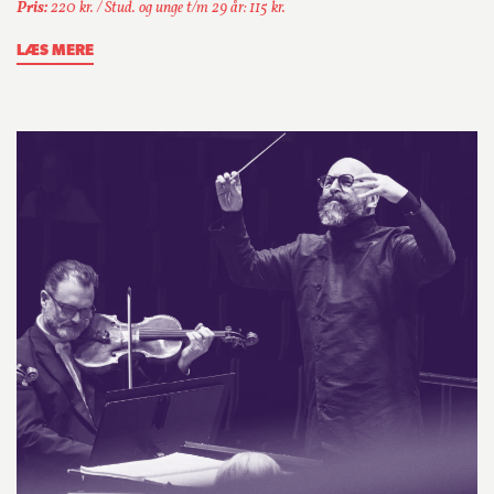
Pris:
220 kr. / Stud. og unge t/m 29 år: 115 kr.
LÆS MERE