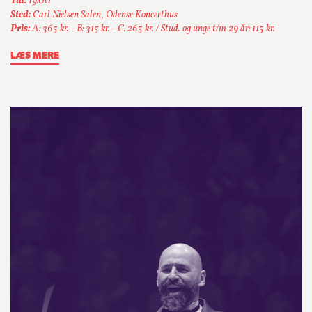
Tid:
19:00
Sted:
Carl Nielsen Salen, Odense Koncerthus
Pris:
A: 365 kr. - B: 315 kr. - C: 265 kr. / Stud. og unge t/m 29 år: 115 kr.
LÆS MERE