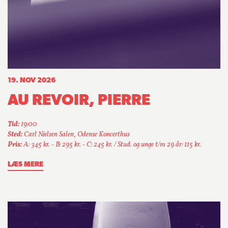
19. NOV 2026
AU REVOIR, PIERRE
Tid:
19:00
Sted:
Carl Nielsen Salen, Odense Koncerthus
Pris:
A: 345 kr. - B: 295 kr. - C: 245 kr. / Stud. og unge t/m 29 år: 115 kr.
LÆS MERE