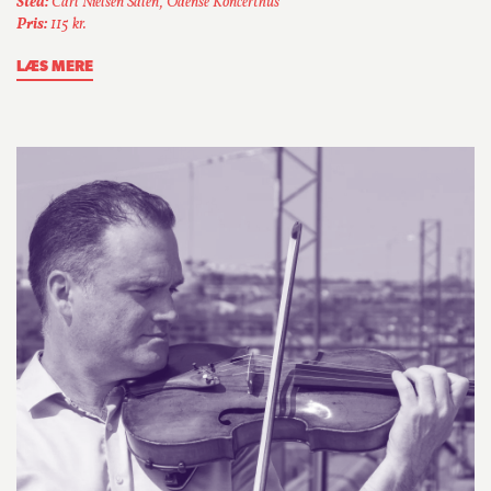
Sted:
Carl Nielsen Salen, Odense Koncerthus
Pris:
115 kr.
LÆS MERE