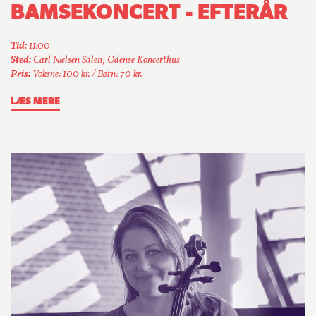
BAMSEKONCERT - EFTERÅR
Tid:
11:00
Sted:
Carl Nielsen Salen, Odense Koncerthus
Pris:
Voksne: 100 kr. / Børn: 70 kr.
LÆS MERE