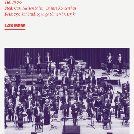
Tid:
19:00
Sted:
Carl Nielsen Salen, Odense Koncerthus
Pris:
250 kr./ Stud. og unge t/m 29 år: 115 kr.
LÆS MERE