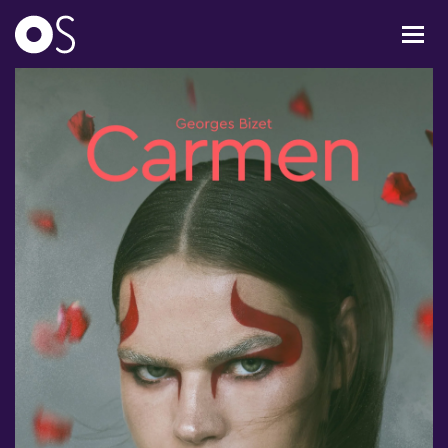
KONCERTER
MIXPAKKER
BØRN & UNGE
INFO
OM OS
GAVEKORT
CARL NIELSEN INTERNATIONAL COMPETITION