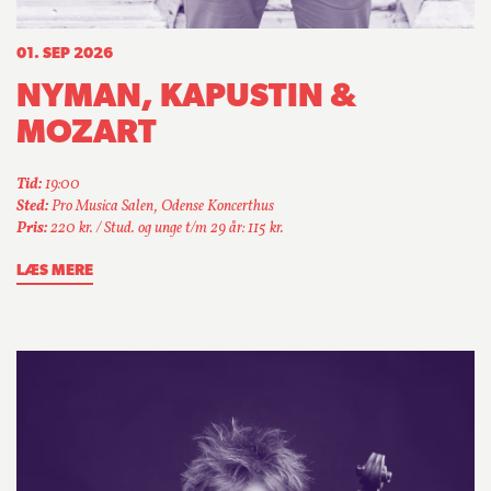
01. SEP 2026
NYMAN, KAPUSTIN &
MOZART
Tid:
19:00
Sted:
Pro Musica Salen, Odense Koncerthus
Pris:
220 kr. / Stud. og unge t/m 29 år: 115 kr.
LÆS MERE