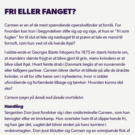
FRI ELLER FANGET?
Carmen er en af de mest spændende operaheltinder at forstå. For
hvordan kan hun i begyndelsen stille sig op og sige, at hun er ”fri som
fuglen” for til slut at føle sig nødsaget til at prøve at tale en mand til
fornuft, som hun ved vil slå hende ihjel?
I sidste ende er Georges Bizets hitopera fra 1875 en stærk historie om,
at mandens største frygt er at blive gjort til grin, mens kvindens er at
blive slået ihjel. Hvert femte drab i Danmark begås af en nuværende
eller tidligere partner. Carmen bliver derfor et billede på alle de dræbte
kvinder, vi alt for ofte hører om i nyhederne, hvor vi sidder
uforstående og forfærdede tilbage og tænker: Hvordan kunne det
ske?
Carmen synges på dansk med danske overtekster.
Handling
Sergenten Don José forelsker sig i den småkriminelle Carmen, som han
bevogter efter en knivkamp. Hun overtaler ham til at slippe hende fri,
og han gør det, uagtet det bliver enden på hans karriere i
ordensmagten. Don José tilslutter sig Carmen og en omrejsende flok af