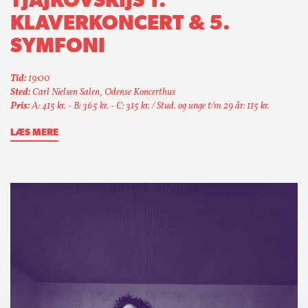
TJAJKOVSKIJS 1.
KLAVERKONCERT & 5.
SYMFONI
Tid:
19:00
Sted:
Carl Nielsen Salen, Odense Koncerthus
Pris:
A: 415 kr. - B: 365 kr. - C: 315 kr. / Stud. og unge t/m 29 år: 115 kr.
LÆS MERE