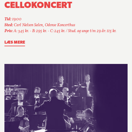
CELLOKONCERT
Tid:
19:00
Sted:
Carl Nielsen Salen, Odense Koncerthus
Pris:
A: 345 kr. - B: 295 kr. - C: 245 kr. / Stud. og unge t/m 29 år: 115 kr.
LÆS MERE