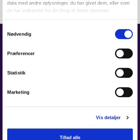
data med andre oplysninger, du har givet dem, eller som
de har indsamlet fra din brug af deres tjenester.
Samtykkevalg
Nødvendig
RELATEREDE
KONCERTER
Præferencer
Statistik
25. NOV 2026 - 26. NOV 2026
Marketing
ET SYMFONISK EVENTYR -
MED MUSIK FRA CHIHIRO,
KIKI & TOTORO
Vis detaljer
Tid:
19:00
Tillad alle
Sted:
Carl Nielsen Salen, Odense Koncerthus