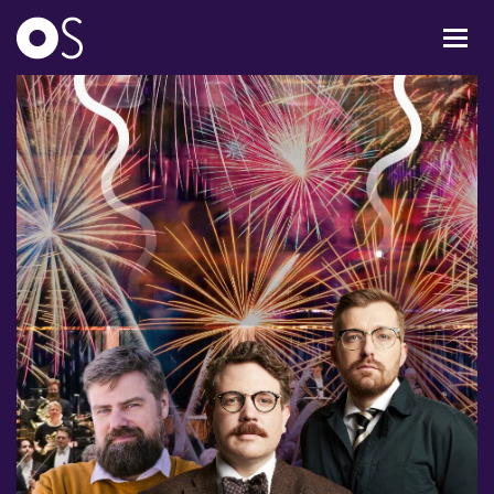
KONCERTER
MIXPAKKER
BØRN & UNGE
INFO
OM OS
GAVEKORT
CARL NIELSEN INTERNATIONAL COMPETITION