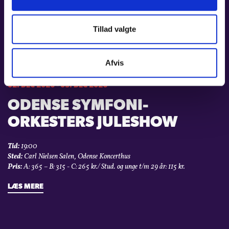
Pris:
A: 365 – B: 315 - C: 265 kr. / Stud. og unge t/m 29 år: 115 kr.
LÆS MERE
Tillad valgte
Afvis
02. DEC 2026 - 03. DEC 2026
ODENSE SYMFONI­
ORKESTERS JULESHOW
Tid:
19:00
Sted:
Carl Nielsen Salen, Odense Koncerthus
Pris:
A: 365 – B: 315 - C: 265 kr./ Stud. og unge t/m 29 år: 115 kr.
LÆS MERE