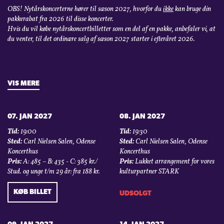
OBS! Nytårskoncerterne hører til sæson 2027, hvorfor du
ikke
kan bruge din
pakkerabat fra 2026 til disse koncerter.
Hvis du vil købe nytårskoncertbilletter som en del af en pakke, anbefaler vi, at
du venter, til det ordinære salg af sæson 2027 starter i efteråret 2026.
VIS MERE
07. JAN 2027
08. JAN 2027
Tid:
19:00
Tid:
19:30
Sted:
Carl Nielsen Salen, Odense
Sted:
Carl Nielsen Salen, Odense
Koncerthus
Koncerthus
Pris:
A: 485 – B: 435 - C: 385 kr./
Pris:
Lukket arrangement for vores
Stud. og unge t/m 29 år: fra 188 kr.
kulturpartner STARK
KØB BILLET
UDSOLGT