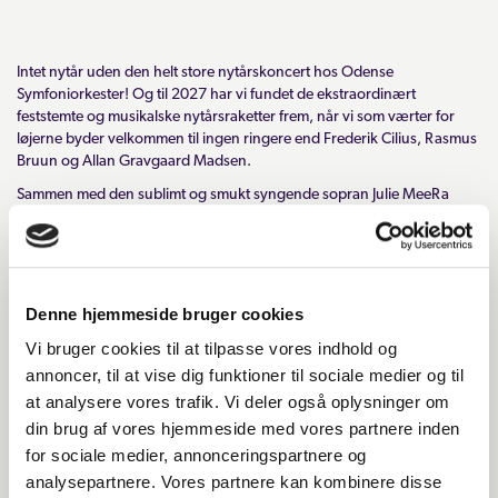
Intet nytår uden den helt store nytårskoncert hos Odense
Symfoniorkester! Og til 2027 har vi fundet de ekstraordinært
feststemte og musikalske nytårsraketter frem, når vi som værter for
løjerne byder velkommen til ingen ringere end Frederik Cilius, Rasmus
Bruun og Allan Gravgaard Madsen.
Sammen med den sublimt og smukt syngende sopran Julie MeeRa
Lindberg vil vores tre satiriske og musikelskende værter tage kærligt
livtag med wienerrepertoiret og skyde det nye år i gang med en
nytårskoncert, der inkluderer sprudlende wienervalse, polkaer og
galopper, gakkede løjer, rislende skønsang, bobler, konfetti og
kransekage og – traditionen tro – masser af højt humør og god
Denne hjemmeside bruger cookies
underholdning.
Vi bruger cookies til at tilpasse vores indhold og
Kom med og hop ind i det nye år til en nytårskoncert ud over det
annoncer, til at vise dig funktioner til sociale medier og til
sædvanlige! Vi sørger for fantastisk musik og Danmarks sjoveste
at analysere vores trafik. Vi deler også oplysninger om
værter – du skal blot møde op med festhumøret skruet op til max og
din brug af vores hjemmeside med vores partnere inden
nyde showet.
for sociale medier, annonceringspartnere og
Kulturpartner
analysepartnere. Vores partnere kan kombinere disse