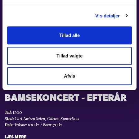
OS’ 80-ÅRS FØDSELSDAGS­
KONCERT
Vis detaljer
Tid:
19:00
Sted:
Carl Nielsen Salen, Odense Koncerthus
Tillad alle
Pris:
150 kr. / Stud. og unge t/m 29 år: 115 kr.
LÆS MERE
Tillad valgte
Afvis
24. OKT 2026 - 24. OKT 2026
BAMSEKONCERT - EFTERÅR
Tid:
11:00
Sted:
Carl Nielsen Salen, Odense Koncerthus
Pris:
Voksne: 100 kr. / Børn: 70 kr.
LÆS MERE