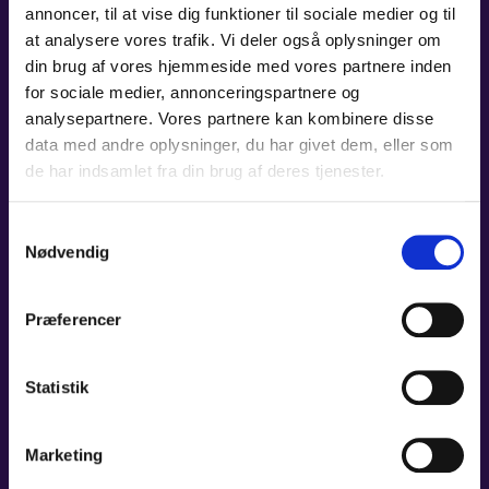
annoncer, til at vise dig funktioner til sociale medier og til
LÆS MERE
at analysere vores trafik. Vi deler også oplysninger om
din brug af vores hjemmeside med vores partnere inden
for sociale medier, annonceringspartnere og
analysepartnere. Vores partnere kan kombinere disse
data med andre oplysninger, du har givet dem, eller som
15. OKT 2026 - 16. OKT 2026
de har indsamlet fra din brug af deres tjenester.
FANTASYKONCERT
Samtykkevalg
Tid:
19:00
Nødvendig
Sted:
Carl Nielsen Salen, Odense Koncerthus
Pris:
250 kr./ Stud. og unge t/m 29 år: 115 kr.
Præferencer
LÆS MERE
Statistik
22. OKT 2026
Marketing