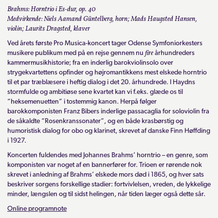
Brahms: Horntrio i Es-dur, op. 40
Medvirkende: Niels Aamand Güntelberg, horn; Mads Haugsted Hansen,
violin; Laurits Dragsted, klaver
Ved årets første Pro Musica-koncert tager Odense Symfoniorkesters
fire
musikere publikum med på en rejse gennem nu
århundreders
kammermusikhistorie; fra en inderlig barokviolinsolo over
strygekvartettens opfinder og højromantikkens mest elskede horntrio
til et par træblæsere i heftig dialog i det 20. århundrede. I Haydns
stormfulde og ambitiøse sene kvartet kan vi f.eks. glæde os til
”heksemenuetten” i tostemmig kanon. Herpå følger
barokkomponisten Franz Bibers inderlige passacaglia for soloviolin fra
de såkaldte “Rosenkranssonater”, og en både krasbørstig og
humoristisk dialog for obo og klarinet, skrevet af danske Finn Høffding
i 1927.
Koncerten fuldendes med Johannes Brahms’ horntrio – en genre, som
komponisten var noget af en bannerfører for. Trioen er rørende nok
skrevet i anledning af Brahms’ elskede mors død i 1865, og hver sats
beskriver sorgens forskellige stadier: fortvivlelsen, vreden, de lykkelige
minder, længslen og til sidst helingen, når tiden læger også dette sår.
Online programnote