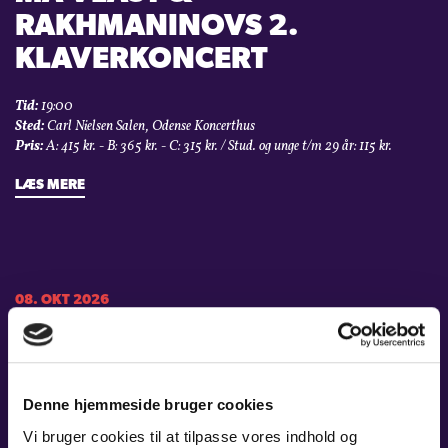
RAKHMANINOVS 2.
KLAVERKONCERT
Tid:
19:00
Sted:
Carl Nielsen Salen, Odense Koncerthus
Pris:
A: 415 kr. - B: 365 kr. - C: 315 kr. / Stud. og unge t/m 29 år: 115 kr.
LÆS MERE
08. OKT 2026
MAHLERS 4.
Tid:
19:00
Denne hjemmeside bruger cookies
Sted:
Carl Nielsen Salen, Odense Koncerthus
Pris:
A: 345 kr. - B: 295 kr. - C: 245 kr. / Stud. og unge t/m 29 år: 115 kr.
Vi bruger cookies til at tilpasse vores indhold og