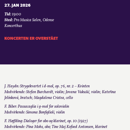
27. JAN 2026
KONTAKT
Tid:
19:00
Sted:
Pro Musica Salen, Odense
Koncerthus
LOGIN
KONCERTEN ER OVERSTÅET
J. Haydn: Strygekvartet i d-mol, op. 76, nr. 2 – Kvinten
Medvirkende: Stefan Burchardt, violin; Jovana Vukušić, violin; Kateřina
Jelínková, bratsch; Magdalena Cristea, cello
F. Biber: Passacaglia i g-mol for soloviolin
Medvirkende: Simona Bonfiglioli, violin
F. Høffding: Dialoger for obo og klarinet, op. 10 (1927)
Medvirkende: Pina Mohs, obo; Tine Maj Kofoed Antonsen, klarinet