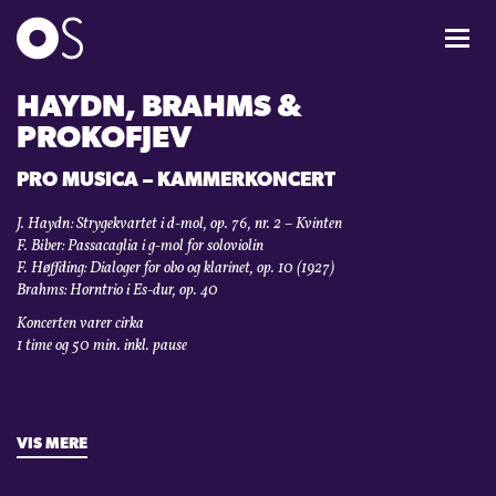
KONCERTER
HAYDN, BRAHMS &
PROKOFJEV
MIXPAKKER
PRO MUSICA – KAMMERKONCERT
J. Haydn: Strygekvartet i d-mol, op. 76, nr. 2 – Kvinten
BØRN & UNGE
F. Biber: Passacaglia i g-mol for soloviolin
F. Høffding: Dialoger for obo og klarinet, op. 10 (1927)
Brahms: Horntrio i Es-dur, op. 40
INFO
Koncerten varer cirka
1 time og 50 min. inkl. pause
OM OS
GAVEKORT
VIS MERE
CARL NIELSEN INTERNATIONAL COMPETITION