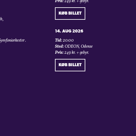
Pris:
249 kr. + gebyr.
KØB BILLET
h,
14. AUG 2026
mfoniorkester .
Tid:
20:00
Sted:
ODEON, Odense
Pris:
249 kr. + gebyr.
KØB BILLET