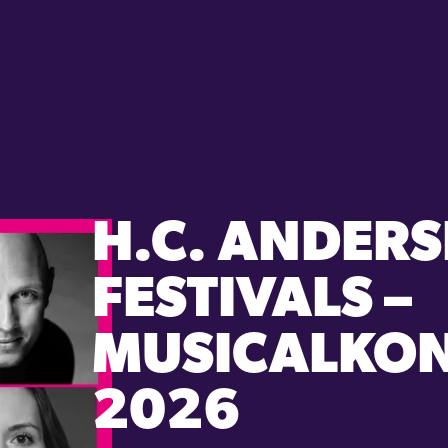
H.C. ANDER
FESTIVALS –
MUSICALKO
2026