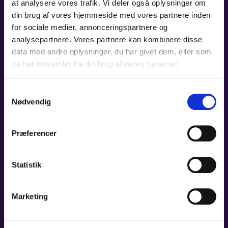
at analysere vores trafik. Vi deler også oplysninger om
din brug af vores hjemmeside med vores partnere inden
for sociale medier, annonceringspartnere og
15. OKT 2026 - 16. OKT 2026
analysepartnere. Vores partnere kan kombinere disse
FANTASYKONCERT
data med andre oplysninger, du har givet dem, eller som
de har indsamlet fra din brug af deres tjenester.
Tid:
19:00
Sted:
Carl Nielsen Salen, Odense Koncerthus
Samtykkevalg
Pris:
250 kr./ Stud. og unge t/m 29 år: 115 kr.
Nødvendig
LÆS MERE
Præferencer
Statistik
22. OKT 2026
OS’ 80-ÅRS FØDSELSDAGS­
Marketing
KONCERT