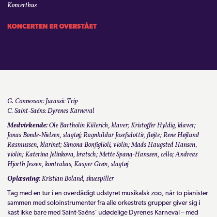
Koncerthus
KONTAKT
KONCERTEN ER OVERSTÅET
LOGIN
G. Connesson: Jurassic Trip
C. Saint-Saëns: Dyrenes Karneval
Medvirkende:
Ole Bartholin Kiilerich, klaver; Kristoffer Hyldig, klaver;
Jonas Bonde-Nielsen, slagtøj; Ragnhildur Josefsdottir, fløjte; Rene Højlund
Rasmussen, klarinet; Simona Bonfiglioli, violin; Mads Haugsted Hansen,
violin; Katerina Jelinkova, bratsch; Mette Spang-Hanssen, cello; Andreas
Hjorth Jessen, kontrabas,
Kasper Grøn, slagtøj
Oplæsning:
Kristian Boland, skuespiller
Tag med en tur i en overdådigt udstyret musikalsk zoo, når to pianister
sammen med soloinstrumenter fra alle orkestrets grupper giver sig i
kast ikke bare med Saint-Saëns’ udødelige Dyrenes Karneval – med