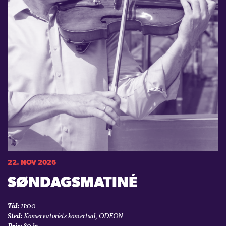
22. NOV 2026
SØNDAGSMATINÉ
Tid:
11:00
Sted:
Konservatoriets koncertsal, ODEON