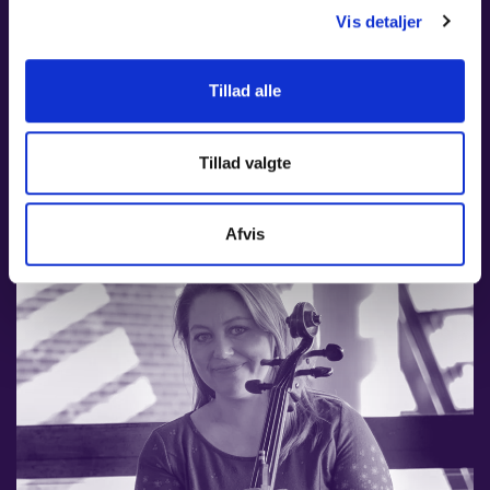
Tid:
19:00
Vis detaljer
Sted:
Carl Nielsen Salen, Odense Koncerthus
Pris:
150 kr. / Stud. og unge t/m 29 år: 115 kr.
Tillad alle
LÆS MERE
Tillad valgte
Afvis