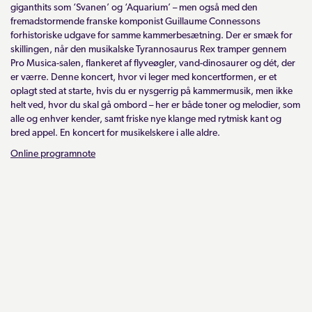
giganthits som ‘Svanen’ og ‘Aquarium’ – men også med den
fremadstormende franske komponist Guillaume Connessons
forhistoriske udgave for samme kammerbesætning. Der er smæk for
skillingen, når den musikalske Tyrannosaurus Rex tramper gennem
Pro Musica-salen, flankeret af flyveøgler, vand-dinosaurer og dét, der
er værre. Denne koncert, hvor vi leger med koncertformen, er et
oplagt sted at starte, hvis du er nysgerrig på kammermusik, men ikke
helt ved, hvor du skal gå ombord – her er både toner og melodier, som
alle og enhver kender, samt friske nye klange med rytmisk kant og
bred appel. En koncert for musikelskere i alle aldre.
Online programnote