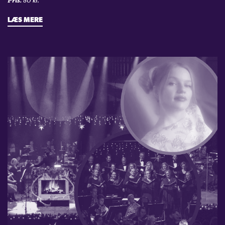
Pris:
80 kr.
LÆS MERE