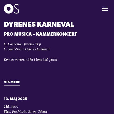
KONCERTER
DYRENES KARNEVAL
PRO MUSICA – KAMMERKONCERT
MIXPAKKER
G. Connesson: Jurassic Trip
C. Saint-Saëns: Dyrenes Karneval
BØRN & UNGE
Koncerten varer cirka 1 time inkl. pause
INFO
OM OS
VIS MERE
GAVEKORT
13. MAJ 2025
Tid:
19:00
CARL NIELSEN INTERNATIONAL COMPETITION
Sted:
Pro Musica Salen, Odense