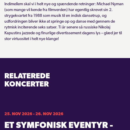
Indimellem skal vi i helt nye og spændende retninger: Michael Nyman
(som mange vil kende fra filmverden) har egentlig skrevet sin 2.
strygekvartet fra 1988 som musik til en indisk dansetrup, og
udfordringen bliver ikke at springe op og danse med gennem de
rytmisk inciterende seks satser. Ti år senere så russiske Nikolaj
Kapustins jazzede og finurlige divertissement dagens lys – glæd jer til
stor virtuositet i helt nye klange!
RELATEREDE
KONCERTER
25. NOV 2026 - 26. NOV 2026
ET SYMFONISK EVENTYR -