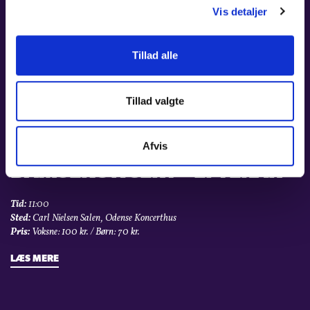
Tid:
19:00
Vis detaljer
Sted:
Carl Nielsen Salen, Odense Koncerthus
Pris:
150 kr. / Stud. og unge t/m 29 år: 115 kr.
Tillad alle
LÆS MERE
Tillad valgte
24. OKT 2026 - 24. OKT 2026
Afvis
BAMSEKONCERT - EFTERÅR
Tid:
11:00
Sted:
Carl Nielsen Salen, Odense Koncerthus
Pris:
Voksne: 100 kr. / Børn: 70 kr.
LÆS MERE