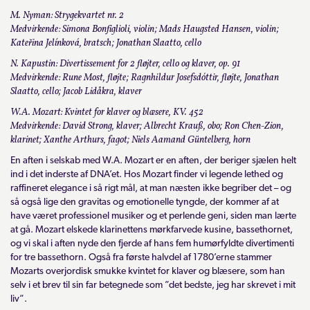
M. Nyman: Strygekvartet nr. 2
Medvirkende: Simona Bonfiglioli, violin; Mads Haugsted Hansen, violin;
Kateřina Jelínková, bratsch; Jonathan Slaatto, cello
N. Kapustin: Divertissement for 2 fløjter, cello og klaver, op. 91
Medvirkende: Rune Most, fløjte; Ragnhildur Josefsdóttir, fløjte, Jonathan
Slaatto, cello; Jacob Lidåkra, klaver
W.A. Mozart: Kvintet for klaver og blæsere, KV. 452
Medvirkende: David Strong, klaver; Albrecht Krauß, obo; Ron Chen-Zion,
klarinet; Xanthe Arthurs, fagot; Niels Aamand Güntelberg, horn
En aften i selskab med W.A. Mozart er en aften, der beriger sjælen helt
ind i det inderste af DNA’et. Hos Mozart finder vi legende lethed og
raffineret elegance i så rigt mål, at man næsten ikke begriber det – og
så også lige den gravitas og emotionelle tyngde, der kommer af at
have været professionel musiker og et perlende geni, siden man lærte
at gå. Mozart elskede klarinettens mørkfarvede kusine, bassethornet,
og vi skal i aften nyde den fjerde af hans fem humørfyldte divertimenti
for tre bassethorn. Også fra første halvdel af 1780’erne stammer
Mozarts overjordisk smukke kvintet for klaver og blæsere, som han
selv i et brev til sin far betegnede som ”det bedste, jeg har skrevet i mit
liv”.