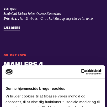
Tid:
19:00
Sted:
Carl Nielsen Salen, Odense Koncerthus
Pris:
A: 415 kr. - B: 365 kr. - C: 315 kr. / Stud. og unge t/m 29 år: 115 kr.
LÆS MERE
08. OKT 2026
MAHLERS 4.
Tid:
19:00
Sted:
Carl Nielsen Salen, Odense Koncerthus
Pris:
A: 345 kr. - B: 295 kr. - C: 245 kr. / Stud. og unge t/m 29 år: 115 kr.
Denne hjemmeside bruger cookies
LÆS MERE
Vi bruger cookies til at tilpasse vores indhold og
annoncer, til at vise dig funktioner til sociale medier og til