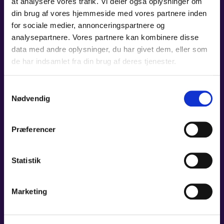
at analysere vores trafik. Vi deler også oplysninger om
din brug af vores hjemmeside med vores partnere inden
for sociale medier, annonceringspartnere og
15. OKT 2026 - 16. OKT 2026
analysepartnere. Vores partnere kan kombinere disse
FANTASYKONCERT
data med andre oplysninger, du har givet dem, eller som
de har indsamlet fra din brug af deres tjenester.
Tid:
19:00
Sted:
Carl Nielsen Salen, Odense Koncerthus
Samtykkevalg
Pris:
250 kr./ Stud. og unge t/m 29 år: 115 kr.
Nødvendig
LÆS MERE
Præferencer
Statistik
22. OKT 2026
OS’ 80-ÅRS FØDSELSDAGS­
Marketing
KONCERT