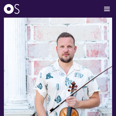
KONCERTER
MIXPAKKER
BØRN & UNGE
INFO
OM OS
GAVEKORT
CARL NIELSEN INTERNATIONAL COMPETITION