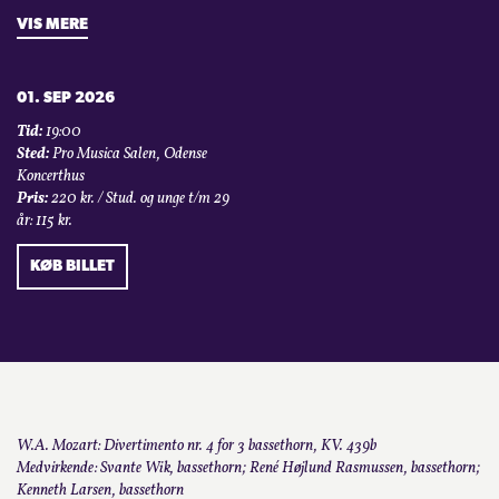
VIS MERE
01. SEP 2026
Tid:
19:00
Sted:
Pro Musica Salen, Odense
Koncerthus
Pris:
220 kr. / Stud. og unge t/m 29
år: 115 kr.
KØB BILLET
W.A. Mozart: Divertimento nr. 4 for 3 bassethorn, KV. 439b
Medvirkende: Svante Wik, bassethorn; René Højlund Rasmussen, bassethorn;
Kenneth Larsen, bassethorn