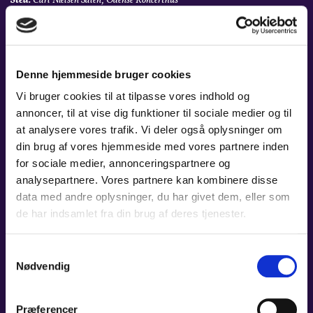
Sted:
Carl Nielsen Salen, Odense Koncerthus
Pris:
A: 415 kr. - B: 365 kr. - C: 315 kr. / Stud. og unge t/m 29 år: 115 kr.
LÆS MERE
Denne hjemmeside bruger cookies
Vi bruger cookies til at tilpasse vores indhold og
annoncer, til at vise dig funktioner til sociale medier og til
at analysere vores trafik. Vi deler også oplysninger om
din brug af vores hjemmeside med vores partnere inden
for sociale medier, annonceringspartnere og
analysepartnere. Vores partnere kan kombinere disse
data med andre oplysninger, du har givet dem, eller som
de har indsamlet fra din brug af deres tjenester.
Samtykkevalg
Nødvendig
Præferencer