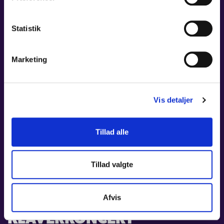
Statistik
Marketing
Vis detaljer
Tillad alle
Tillad valgte
01. OKT 2026
MÁ VLAST &
Afvis
RAKHMANINOVS 2.
KLAVERKONCERT