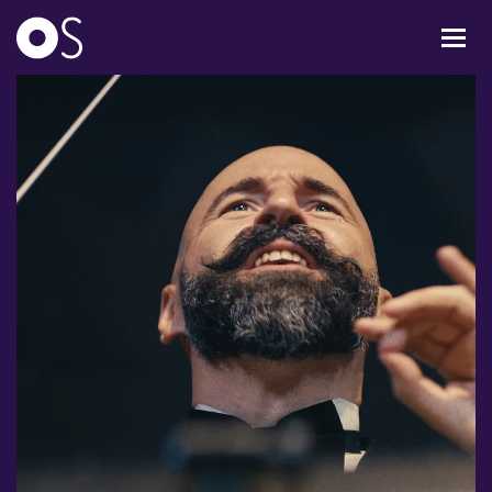
KONCERTER
MIXPAKKER
BØRN & UNGE
INFO
OM OS
GAVEKORT
CARL NIELSEN INTERNATIONAL COMPETITION