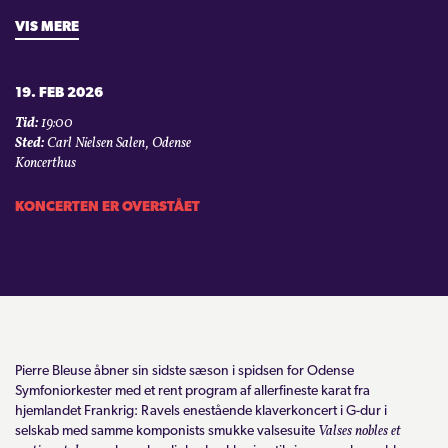
VIS MERE
19. FEB 2026
Tid:
19:00
Sted:
Carl Nielsen Salen, Odense
Koncerthus
KONCERTEN ER OVERSTÅET
Pierre Bleuse åbner sin sidste sæson i spidsen for Odense
Symfoniorkester med et rent program af allerfineste karat fra
hjemlandet Frankrig: Ravels enestående klaverkoncert i G-dur i
Valses nobles et
selskab med samme komponists
smukke valsesuite