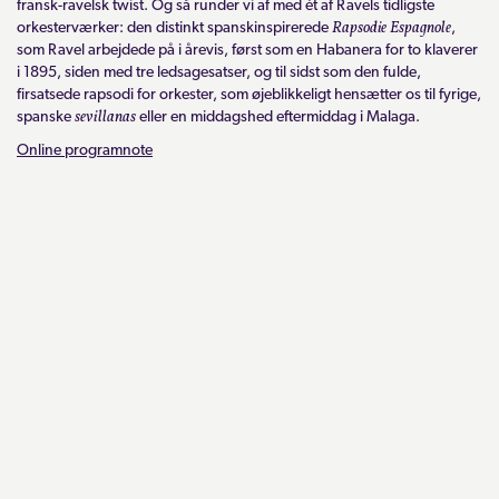
fransk-ravelsk twist. Og så runder vi af med ét af Ravels tidligste
Rapsodie Espagnole
orkesterværker: den distinkt spanskinspirerede
,
som Ravel arbejdede på i årevis, først som en Habanera for to klaverer
i 1895, siden med tre ledsagesatser, og til sidst som den fulde,
firsatsede rapsodi for orkester, som øjeblikkeligt hensætter os til fyrige,
sevillanas
spanske
eller en middagshed eftermiddag i Malaga.
Online programnote