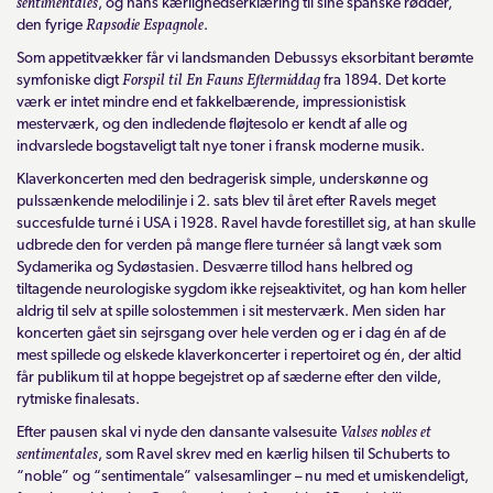
sentimentales
, og hans
kærlighedserklæring til sine spanske rødder,
Rapsodie Espagnole
den fyrige
.
Som appetitvækker får vi landsmanden Debussys eksorbitant berømte
Forspil til En Fauns Eftermiddag
symfoniske digt
fra 1894. Det korte
værk er intet mindre end et fakkelbærende, impressionistisk
mesterværk, og den indledende fløjtesolo er kendt af alle og
indvarslede bogstaveligt talt nye toner i fransk moderne musik.
Klaverkoncerten med den bedragerisk simple, underskønne og
pulssænkende melodilinje i 2. sats blev til året efter Ravels meget
succesfulde turné i USA i 1928. Ravel havde forestillet sig, at han skulle
udbrede den for verden på mange flere turnéer så langt væk som
Sydamerika og Sydøstasien. Desværre tillod hans helbred og
tiltagende neurologiske sygdom ikke rejseaktivitet, og han kom heller
aldrig til selv at spille solostemmen i sit mesterværk. Men siden har
koncerten gået sin sejrsgang over hele verden og er i dag én af de
mest spillede og elskede klaverkoncerter i repertoiret og én, der altid
får publikum til at hoppe begejstret op af sæderne efter den vilde,
rytmiske finalesats.
Valses nobles et
Efter pausen skal vi nyde den dansante valsesuite
sentimentales
, som Ravel skrev med en kærlig hilsen til Schuberts to
“noble” og “sentimentale” valsesamlinger – nu med et umiskendeligt,