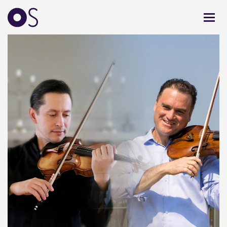
KONCERTER
MIXPAKKER
BØRN & UNGE
INFO
OM OS
GAVEKORT
CARL NIELSEN INTERNATIONAL COMPETITION