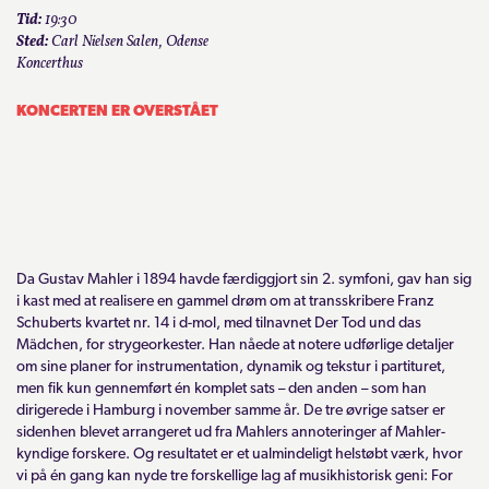
Tid:
19:30
Sted:
Carl Nielsen Salen, Odense
Koncerthus
KONCERTEN ER OVERSTÅET
Da Gustav Mahler i 1894 havde færdiggjort sin 2. symfoni, gav han sig
i kast med at realisere en gammel drøm om at transskribere Franz
Schuberts kvartet nr. 14 i d-mol, med tilnavnet Der Tod und das
Mädchen, for strygeorkester. Han nåede at notere udførlige detaljer
om sine planer for instrumentation, dynamik og tekstur i partituret,
men fik kun gennemført én komplet sats – den anden – som han
dirigerede i Hamburg i november samme år. De tre øvrige satser er
sidenhen blevet arrangeret ud fra Mahlers annoteringer af Mahler-
kyndige forskere. Og resultatet er et ualmindeligt helstøbt værk, hvor
vi på én gang kan nyde tre forskellige lag af musikhistorisk geni: For