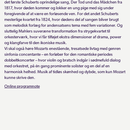
det første Schuberts oprindelige sang, Der Tod und das Mädchen fra
1817, hvor døden kommer og lokker en ung pige med sig under
foregivende af at være en forløsende ven. For det andet Schuberts
mesterlige kvartet fra 1824, hvor dødens del af sangen bliver brugt
som melodisk forlæg for andensatsens tema med fem variationer. Og
sluttelig Mahlers suveræne transformation fra strygekvartet til
orkesterværk, hvor vi får tilføjet ekstra dimensioner af drama, power
og klangfarve til den ikoniske musik.
Vi skal også høre Mozarts enestående, tresatsede livtag med genren
sinfonia concentante – en forløber for den romantiske periodes
dobbeltkoncerter – hvor violin og bratsch indgår i sødmefuld dialog
med orkestret, på én gang prominente solister og en del af en
harmonisk helhed. Musik af tidløs skønhed og dybde, som kun Mozart
kunne skrive den.
Online programnote