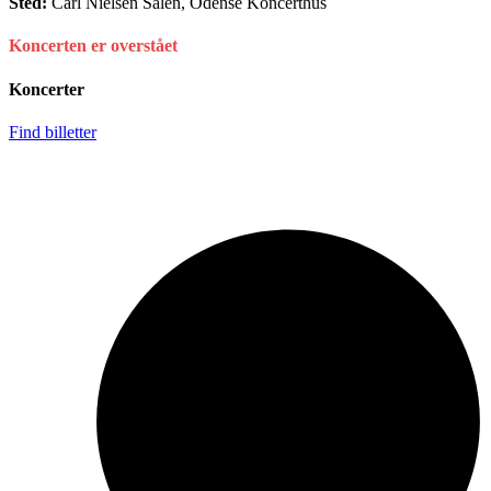
Sted:
Carl Nielsen Salen, Odense Koncerthus
Koncerten er overstået
Koncerter
Find billetter