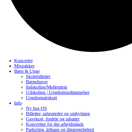
Koncerter
Mixpakker
Børn & Unge
Skolebilletter
Børnehaver
Indskoling/Mellemtrin
Udskoling / Ungdomsuddannelser
Ungdomsårskort
Info
Ny hos OS
Billetter, salgssteder og ombytning
Gavekort, fordele og rabatter
Koncerttur for din arbejdsplads
Parkering, letbane og tilgængelighed