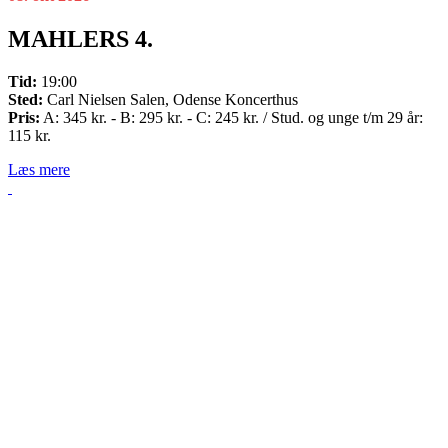
MAHLERS 4.
Tid:
19:00
Sted:
Carl Nielsen Salen, Odense Koncerthus
Pris:
A: 345 kr. - B: 295 kr. - C: 245 kr. / Stud. og unge t/m 29 år:
115 kr.
Læs mere