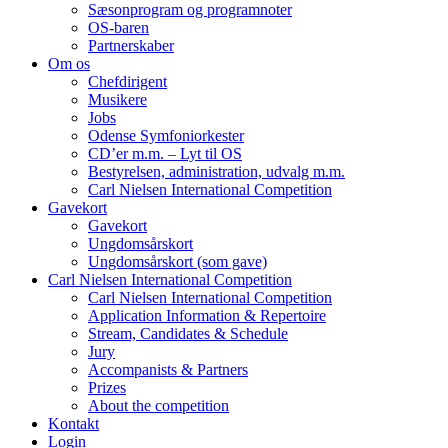
Sæsonprogram og programnoter
OS-baren
Partnerskaber
Om os
Chefdirigent
Musikere
Jobs
Odense Symfoniorkester
CD’er m.m. – Lyt til OS
Bestyrelsen, administration, udvalg m.m.
Carl Nielsen International Competition
Gavekort
Gavekort
Ungdomsårskort
Ungdomsårskort (som gave)
Carl Nielsen International Competition
Carl Nielsen International Competition
Application Information & Repertoire
Stream, Candidates & Schedule
Jury
Accompanists & Partners
Prizes
About the competition
Kontakt
Login