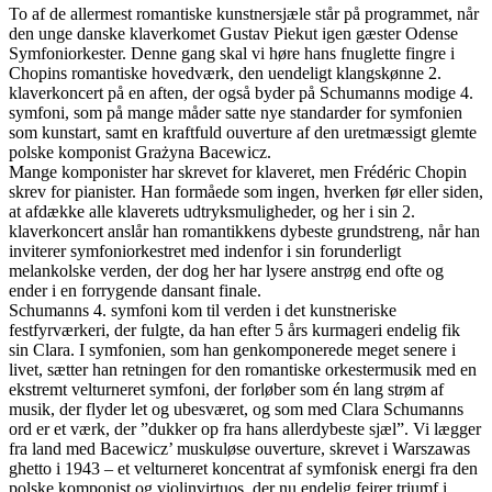
To af de allermest romantiske kunstnersjæle står på programmet, når
den unge danske klaverkomet Gustav Piekut igen gæster Odense
Symfoniorkester. Denne gang skal vi høre hans fnuglette fingre i
Chopins romantiske hovedværk, den uendeligt klangskønne 2.
klaverkoncert på en aften, der også byder på Schumanns modige 4.
symfoni, som på mange måder satte nye standarder for symfonien
som kunstart, samt en kraftfuld ouverture af den uretmæssigt glemte
polske komponist Grażyna Bacewicz.
Mange komponister har skrevet for klaveret, men Frédéric Chopin
skrev for pianister. Han formåede som ingen, hverken før eller siden,
at afdække alle klaverets udtryksmuligheder, og her i sin 2.
klaverkoncert anslår han romantikkens dybeste grundstreng, når han
inviterer symfoniorkestret med indenfor i sin forunderligt
melankolske verden, der dog her har lysere anstrøg end ofte og
ender i en forrygende dansant finale.
Schumanns 4. symfoni kom til verden i det kunstneriske
festfyrværkeri, der fulgte, da han efter 5 års kurmageri endelig fik
sin Clara. I symfonien, som han genkomponerede meget senere i
livet, sætter han retningen for den romantiske orkestermusik med en
ekstremt velturneret symfoni, der forløber som én lang strøm af
musik, der flyder let og ubesværet, og som med Clara Schumanns
ord er et værk, der ”dukker op fra hans allerdybeste sjæl”. Vi lægger
fra land med Bacewicz’ muskuløse ouverture, skrevet i Warszawas
ghetto i 1943 – et velturneret koncentrat af symfonisk energi fra den
polske komponist og violinvirtuos, der nu endelig fejrer triumf i