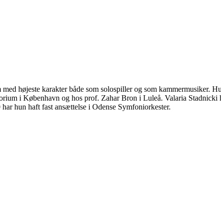
um med højeste karakter både som solospiller og som kammermusiker. Hun
m i København og hos prof. Zahar Bron i Luleå. Valaria Stadnicki har v
r hun haft fast ansættelse i Odense Symfoniorkester.