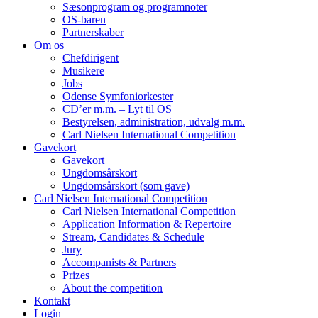
Sæsonprogram og programnoter
OS-baren
Partnerskaber
Om os
Chefdirigent
Musikere
Jobs
Odense Symfoniorkester
CD’er m.m. – Lyt til OS
Bestyrelsen, administration, udvalg m.m.
Carl Nielsen International Competition
Gavekort
Gavekort
Ungdomsårskort
Ungdomsårskort (som gave)
Carl Nielsen International Competition
Carl Nielsen International Competition
Application Information & Repertoire
Stream, Candidates & Schedule
Jury
Accompanists & Partners
Prizes
About the competition
Kontakt
Login