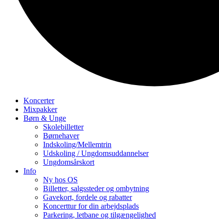
Koncerter
Mixpakker
Børn & Unge
Skolebilletter
Børnehaver
Indskoling/Mellemtrin
Udskoling / Ungdomsuddannelser
Ungdomsårskort
Info
Ny hos OS
Billetter, salgssteder og ombytning
Gavekort, fordele og rabatter
Koncerttur for din arbejdsplads
Parkering, letbane og tilgængelighed