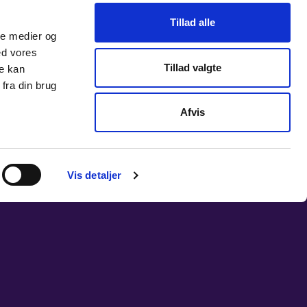
Tillad alle
ale medier og
ed vores
Tillad valgte
re kan
fra din brug
Afvis
Vis detaljer