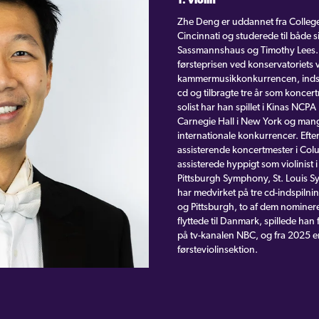
1. violin
Zhe Deng er uddannet fra College
Cincinnati og studerede til både 
Sassmannshaus og Timothy Lees. 
førsteprisen ved konservatoriets
kammermusikkonkurrencen, indspil
cd og tilbragte tre år som koncer
solist har han spillet i Kinas NC
Carnegie Hall i New York og mang
internationale konkurrencer. Efte
assisterende koncertmester i C
assisterede hyppigt som violinist
Pittsburgh Symphony, St. Louis S
har medvirket på tre cd-indspilni
og Pittsburgh, to af dem nominer
flyttede til Danmark, spillede han f
på tv-kanalen NBC, og fra 2025 e
førsteviolinsektion.