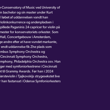
-Conservatory of Music ved University of
sin bachelor og sin master under Kurt
I løbet af uddannelsen vandt han
 violinkonkurrence og andenpladsen i
lede Paganinis 24 capricer for violin på
tmester for konservatoriets orkester. Som
PA Hall, Concertgebouw i Amsterdam,
e andre efter at have vundet markante,
r endt uddannelse fik Zhe plads som
olumbus Symphony Orchestra og
 i Cincinnati Symphony Orchestra,
ymphony, Philadelphia Orchestra osv. Han
nger med symfoniorkestrene i Cincinnati
et til Grammy Awards. Før han i 2024
ørsteviolin i Tjajkovskijs strygesekstet live
r han fastansat i Odense Symfoniorkesters