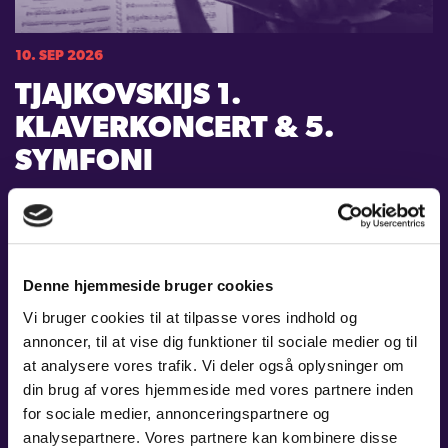
10. SEP 2026
TJAJKOVSKIJS 1.
KLAVERKONCERT & 5.
SYMFONI
Tid:
19:00
Sted:
Carl Nielsen Salen, Odense Koncerthus
Pris:
A: 415 kr. - B: 365 kr. - C: 315 kr. / Stud. og unge t/m 29 år: 115 kr.
Denne hjemmeside bruger cookies
LÆS MERE
Vi bruger cookies til at tilpasse vores indhold og
annoncer, til at vise dig funktioner til sociale medier og til
at analysere vores trafik. Vi deler også oplysninger om
din brug af vores hjemmeside med vores partnere inden
for sociale medier, annonceringspartnere og
analysepartnere. Vores partnere kan kombinere disse