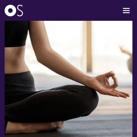
KONCERTER
MIXPAKKER
BØRN & UNGE
INFO
OM OS
GAVEKORT
CARL NIELSEN INTERNATIONAL COMPETITION