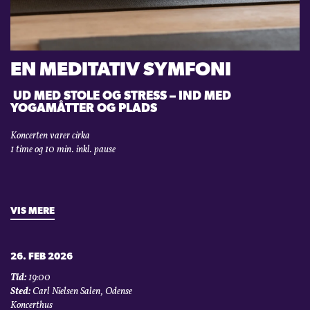
KONTAKT
EN MEDITATIV SYMFONI
LOGIN
UD MED STOLE OG STRESS – IND MED
YOGAMÅTTER OG PLADS
Koncerten varer cirka
1 time og 10 min. inkl. pause
VIS MERE
26. FEB 2026
Tid:
19:00
Sted:
Carl Nielsen Salen, Odense
Koncerthus