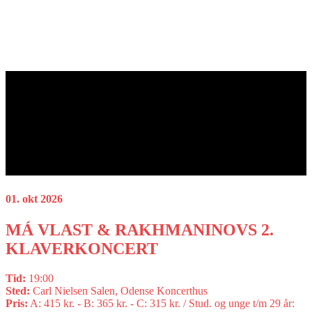
01. okt 2026
MÁ VLAST & RAKHMANINOVS 2.
KLAVERKONCERT
Tid:
19:00
Sted:
Carl Nielsen Salen, Odense Koncerthus
Pris:
A: 415 kr. - B: 365 kr. - C: 315 kr. / Stud. og unge t/m 29 år: