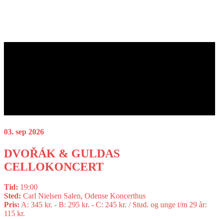
03. sep 2026
DVOŘÁK & GULDAS
CELLOKONCERT
Tid:
19:00
Sted:
Carl Nielsen Salen, Odense Koncerthus
Pris:
A: 345 kr. - B: 295 kr. - C: 245 kr. / Stud. og unge t/m 29 år:
115 kr.