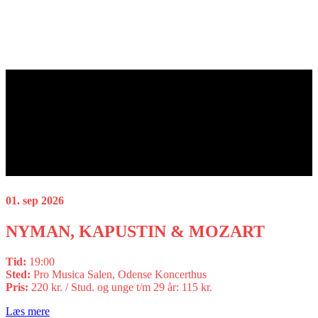
01. sep 2026
NYMAN, KAPUSTIN & MOZART
Tid:
19:00
Sted:
Pro Musica Salen, Odense Koncerthus
Pris:
220 kr. / Stud. og unge t/m 29 år: 115 kr.
Læs mere