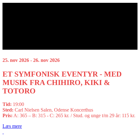
25. nov 2026 - 26. nov 2026
ET SYMFONISK EVENTYR - MED
MUSIK FRA CHIHIRO, KIKI &
TOTORO
Tid:
19:00
Sted:
Carl Nielsen Salen, Odense Koncerthus
Pris:
A: 365 – B: 315 - C: 265 kr. / Stud. og unge t/m 29 år: 115 kr.
Læs mere