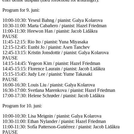
Program for 9. juni:
10:00-10:30:
Yeseul
Bahng
/ pianist: Galya Kolarova
10:30-11:00: Marta Cabañero / pianist: Hazel Friedman
11:00-11:30:
Heewon Han
/ pianist: Jacob Lidåkra
PAUSE
11:45-12:15:
Rio Ito
/ pianist: Yuna Miyasaka
12:15-12:45:
Eunbi Jo
/ pianist: Asen
Tanchev
12:45-13:15:
Kristin Jonsdottir
/ pianist: Galya Kolarova
PAUSE
14:15-14:45:
Yegeon Kim
/ pianist: Hazel Friedman
14:45-15:15:
Florence Laurain
/ pianist: Jacob Lidåkra
15:15-15:45:
Judy Lee
/ pianist: Yume Takasaki
PAUSE
16:00-16:30:
Louis Liu
/ pianist: Galya Kolarova
16:30-17:00:
Svetlana
Marenkova
/
pianist:
Hazel Friedman
17:00-17:30:
Helene Schrøder
/ pianist: Jacob Lidåkra
Program for 10. juni:
10:00-10:30:
Lisa Meignin
/ pianist: Galya Kolarova
10:30-11:00:
Ethan Nylander
/ pianist: Hazel Friedman
11:00-11:30:
Sofía Patterson-Gutiérrez
/ pianist: Jacob Lidåkra
PAUSE