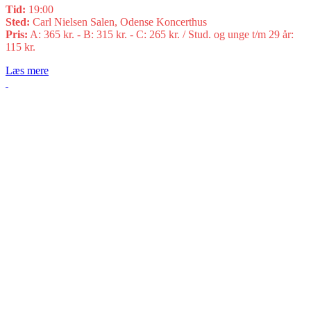
Tid:
19:00
Sted:
Carl Nielsen Salen, Odense Koncerthus
Pris:
A: 365 kr. - B: 315 kr. - C: 265 kr. / Stud. og unge t/m 29 år:
115 kr.
Læs mere