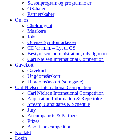
Sæsonprogram og programnoter
OS-baren
Partnerskaber
Om os
Chefdirigent
Musikere
Jobs
Odense Symfoniorkester
CD’er m.m. – Lyt til OS
Bestyrelsen, administration, udvalg m.m.
Carl Nielsen International Competition
Gavekort
Gavekort
Ungdomsårskort
Ungdomsårskort (som gave)
Carl Nielsen International Competition
Carl Nielsen International Competition
Application Information & Repertoire
Stream, Candidates & Schedule
Jury
Accompanists & Partners
Prizes
About the competition
Kontakt
Login