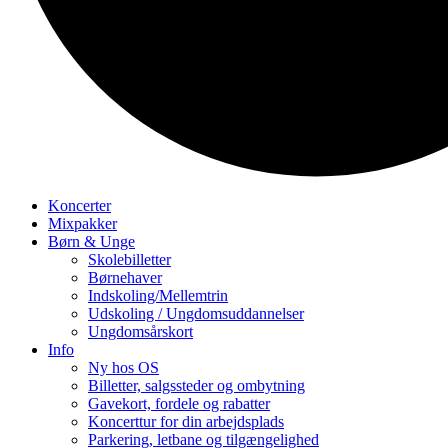
Koncerter
Mixpakker
Børn & Unge
Skolebilletter
Børnehaver
Indskoling/Mellemtrin
Udskoling / Ungdomsuddannelser
Ungdomsårskort
Info
Ny hos OS
Billetter, salgssteder og ombytning
Gavekort, fordele og rabatter
Koncerttur for din arbejdsplads
Parkering, letbane og tilgængelighed