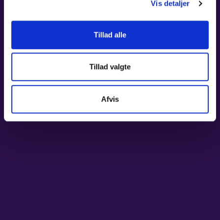
Vis detaljer
E-mail
*
Tillad alle
Navn
Tillad valgte
Afvis
Afmeld her
FØLG OS PÅ
–
Youtube
–
Facebook
–
Instagram