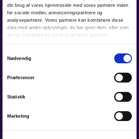
din brug af vores hjemmeside med vores partnere inden
KONTAKT
for sociale medier, annonceringspartnere og
KONTAKT
analysepartnere. Vores partnere kan kombinere disse
Den selvejende institution
data med andre oplysninger, du har givet dem, eller som
Odense Symfoniorkester
LOGIN
de har indsamlet fra din brug af deres tjenester.
Claus Bergs Gade 9
5000 Odense C
Samtykkevalg
Nødvendig
Tlf.: +45 63 75 00 50 (ons. 10-12)
symfoni@odense.dk
Præferencer
Cvr-nr: 41 93 33 48
Statistik
HØR OM MERE FRA OS
Marketing
Vær blandt de første, der får nyheder og tilbud fra OS.
Ved at tilmelde dig vores nyheds- og tilbudsbrev accepterer du vores
persondatapolitik
. Du kan altid afmelde dig igen.