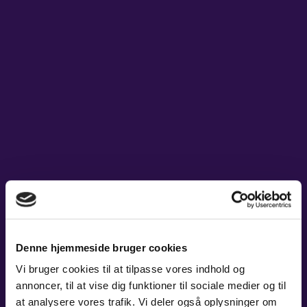
KONCERTER
LOKALUDVALGET
Finn Schumacker – formand
MIXPAKKER
Kathrin Kollecker – næstformand/TR
Peter Sommerlund – AMO for koncertproduktion/adm.
BØRN & UNGE
Philip Sandholt Andersen – AMO for musikere
Mikkel Burchardt – medarbejderrepræsentant for koncertproduktion
INFO
Elvis Boric – medarbejderrepræsentant for administration
Jan Erik Schousboe – medarbejderrepræsentant for musikere
OM OS
Christian Bønnelykke – medarbejderrepræsentant for musikere
Denne hjemmeside bruger cookies
GAVEKORT
Vi bruger cookies til at tilpasse vores indhold og
annoncer, til at vise dig funktioner til sociale medier og til
CARL NIELSEN INTERNATIONAL COMPETITION
at analysere vores trafik. Vi deler også oplysninger om