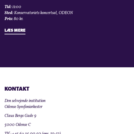
Tid:
11:00
Sted:
Konservatoriets koncertsal, ODEON
Pris:
80 kr.
LÆS MERE
KONTAKT
Den selvejende institution
Odense Symfoniorkester
Claus Bergs Gade 9
5000 Odense C
Tlf.: +45 63 75 00 50 (ons. 10-12)