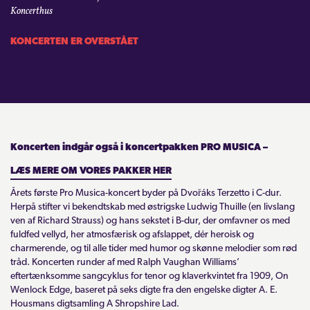
Koncerthus
KONTAKT
KONCERTEN ER OVERSTÅET
LOGIN
Koncerten indgår også i koncertpakken PRO MUSICA –
LÆS MERE OM VORES PAKKER HER
Årets første Pro Musica-koncert byder på Dvořáks Terzetto i C-dur.
Herpå stifter vi bekendtskab med østrigske Ludwig Thuille (en livslang
ven af Richard Strauss) og hans sekstet i B-dur, der omfavner os med
fuldfed vellyd, her atmosfærisk og afslappet, dér heroisk og
charmerende, og til alle tider med humor og skønne melodier som rød
tråd. Koncerten runder af med Ralph Vaughan Williams’
eftertænksomme sangcyklus for tenor og klaverkvintet fra 1909, On
Wenlock Edge, baseret på seks digte fra den engelske digter A. E.
Housmans digtsamling A Shropshire Lad.