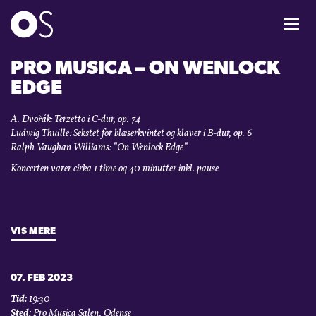
KONCERTER
PRO MUSICA – ON WENLOCK
EDGE
MIXPAKKER
A. Dvořák: Terzetto i C-dur, op. 74
Ludwig Thuille: Sekstet for blæserkvintet og klaver i B-dur, op. 6
BØRN & UNGE
Ralph Vaughan Williams: ”On Wenlock Edge”
Koncerten varer cirka 1 time og 40 minutter inkl. pause
INFO
OM OS
VIS MERE
GAVEKORT
07. FEB 2023
Tid:
19:30
CARL NIELSEN INTERNATIONAL COMPETITION
Sted:
Pro Musica Salen, Odense