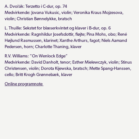
A. Dvořák: Terzetto i C-dur, op. 74
Medvirkende: Jovana Vukusic, violin; Veronika Kraus Mojzesova,
violin; Christian Bønnelykke, bratsch
L. Thuille: Sekstet for blæserkvintet og klaver i B-dur, op. 6
Medvirkende: Ragnhildur Josefsdottir, fløjte; Pina Mohs, obo; René
Højlund Rasmussen, klarinet; Xanthe Arthurs, fagot; Niels Aamand
Pedersen, horn; Charlotte Thaning, klaver
R.V. Williams: ”On Wenlock Edge”
Medvirkende: David Danholt, tenor; Esther Mielewczyk, violin; Stinus
Christensen, violin; Dorota Kijewska, bratsch; Mette Spang-Hanssen,
cello; Britt Krogh Grønnebæk, klaver
Online programnote