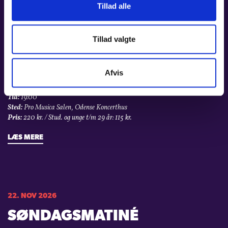
Tillad alle
Tillad valgte
10. NOV 2026
BRAHMS’ KLAVERTRIO NR. 3
Afvis
Tid:
19:00
Sted:
Pro Musica Salen, Odense Koncerthus
Pris:
220 kr. / Stud. og unge t/m 29 år: 115 kr.
LÆS MERE
22. NOV 2026
SØNDAGSMATINÉ