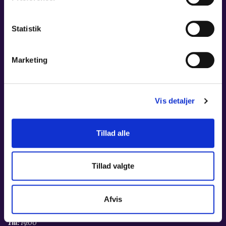
Statistik
Marketing
Vis detaljer
Tillad alle
01. OKT 2026
MÁ VLAST &
Tillad valgte
RAKHMANINOVS 2.
KLAVERKONCERT
Afvis
Tid:
19:00