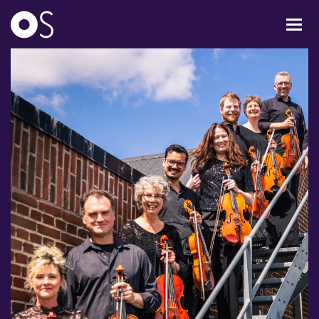
KONCERTER
MIXPAKKER
BØRN & UNGE
INFO
OM OS
GAVEKORT
CARL NIELSEN INTERNATIONAL COMPETITION