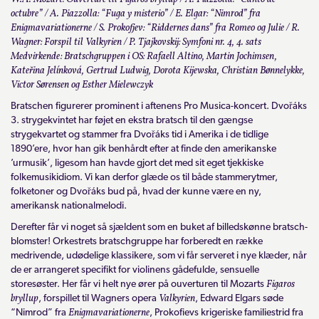
octubre” / A. Piazzolla: “Fuga y misterio” / E. Elgar: “Nimrod” fra
Enigmavariationerne / S. Prokofjev: “Riddernes dans” fra Romeo og Julie / R.
Wagner: Forspil til Valkyrien / P. Tjajkovskij: Symfoni nr. 4, 4. sats
Medvirkende: Bratschgruppen i OS: Rafaell Altino, Martin Jochimsen,
Kateřina Jelínková, Gertrud Ludwig, Dorota Kijewska, Christian Bønnelykke,
Victor Sørensen og Esther Mielewczyk
Bratschen figurerer prominent i aftenens Pro Musica-koncert. Dvořáks
3. strygekvintet har føjet en ekstra bratsch til den gængse
strygekvartet og stammer fra Dvořáks tid i Amerika i de tidlige
1890’ere, hvor han gik benhårdt efter at finde den amerikanske
’urmusik’, ligesom han havde gjort det med sit eget tjekkiske
folkemusikidiom. Vi kan derfor glæde os til både stammerytmer,
folketoner og Dvořáks bud på, hvad der kunne være en ny,
amerikansk nationalmelodi.
Derefter får vi noget så sjældent som en buket af billedskønne bratsch-
blomster! Orkestrets bratschgruppe har forberedt en række
medrivende, udødelige klassikere, som vi får serveret i nye klæder, når
de er arrangeret specifikt for violinens gådefulde, sensuelle
Figaros
storesøster. Her får vi helt nye ører på ouverturen til Mozarts
bryllup
Valkyrien
, forspillet til Wagners opera
, Edward Elgars søde
Enigmavariationerne
“Nimrod” fra
, Prokofievs krigeriske familiestrid fra