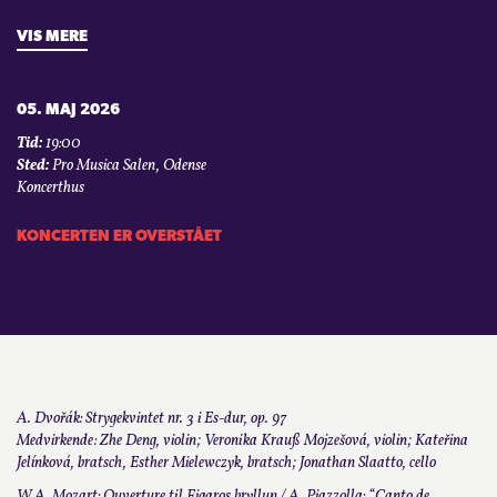
VIS MERE
05. MAJ 2026
Tid:
19:00
Sted:
Pro Musica Salen, Odense
Koncerthus
KONCERTEN ER OVERSTÅET
A. Dvořák: Strygekvintet nr. 3 i Es-dur, op. 97
Medvirkende: Zhe Deng, violin; Veronika Krauß Mojzešová, violin; Kateřina
Jelínková, bratsch, Esther Mielewczyk, bratsch; Jonathan Slaatto, cello
W.A. Mozart: Ouverture til Figaros bryllup / A. Piazzolla: “Canto de