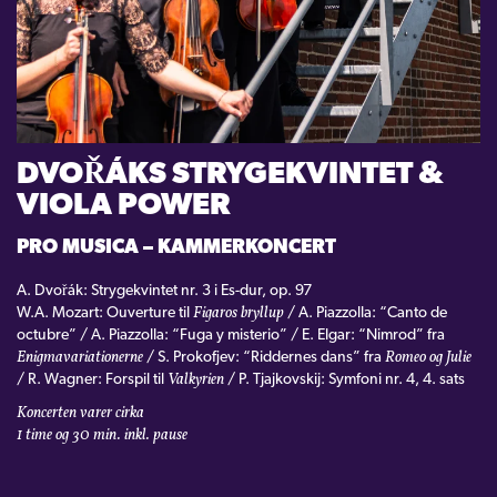
KONTAKT
LOGIN
DVOŘÁKS STRYGEKVINTET &
VIOLA POWER
PRO MUSICA – KAMMERKONCERT
A. Dvořák: Strygekvintet nr. 3 i Es-dur, op. 97
Figaros bryllup
W.A. Mozart: Ouverture til
/ A. Piazzolla: “Canto de
octubre” / A. Piazzolla: “Fuga y misterio” / E. Elgar: “Nimrod” fra
Enigmavariationerne
Romeo og Julie
/ S. Prokofjev: “Riddernes dans” fra
Valkyrien
/ R. Wagner: Forspil til
/ P. Tjajkovskij: Symfoni nr. 4, 4. sats
Koncerten varer cirka
1 time og 30 min. inkl. pause