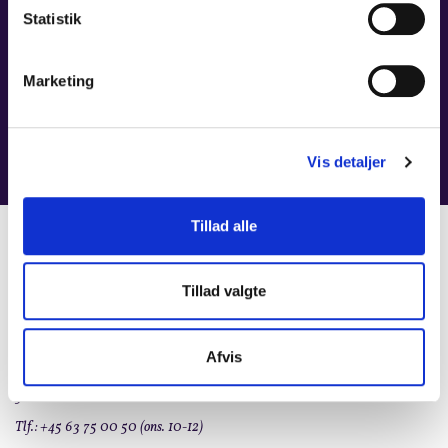
Statistik
RUNE MOST
FLØJTE
Marketing
Vis detaljer
Tillad alle
KONTAKT
Tillad valgte
Den selvejende institution
Odense Symfoniorkester
Afvis
Claus Bergs Gade 9
5000 Odense C
Tlf.: +45 63 75 00 50 (ons. 10-12)