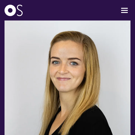
KONCERTER
MIXPAKKER
BØRN & UNGE
INFO
OM OS
GAVEKORT
CARL NIELSEN INTERNATIONAL COMPETITION