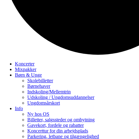
Koncerter
Mixpakker
Børn & Unge
Skolebilletter
Børnehaver
Indskoling/Mellemtrin
Udskoling / Ungdomsuddannelser
Ungdomsårskort
Info
Ny hos OS
Billetter, salgssteder og ombytning
Gavekort, fordele og rabatter
Koncerttur for din arbejdsplads
Parkering, letbane og tilgængelighed