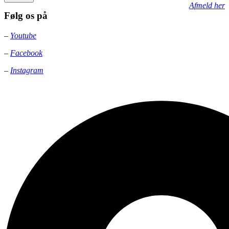
Afmeld her
Følg os på
–
Youtube
–
Facebook
–
Instagram