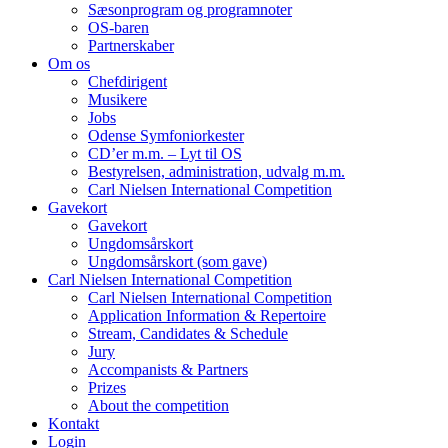
Sæsonprogram og programnoter
OS-baren
Partnerskaber
Om os
Chefdirigent
Musikere
Jobs
Odense Symfoniorkester
CD’er m.m. – Lyt til OS
Bestyrelsen, administration, udvalg m.m.
Carl Nielsen International Competition
Gavekort
Gavekort
Ungdomsårskort
Ungdomsårskort (som gave)
Carl Nielsen International Competition
Carl Nielsen International Competition
Application Information & Repertoire
Stream, Candidates & Schedule
Jury
Accompanists & Partners
Prizes
About the competition
Kontakt
Login