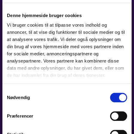
BRILLEBAREN
PARTNERSKABER
Denne hjemmeside bruger cookies
Vi bruger cookies til at tilpasse vores indhold og
annoncer, til at vise dig funktioner til sociale medier og til
at analysere vores trafik. Vi deler også oplysninger om
din brug af vores hjemmeside med vores partnere inden
MK-EL
for sociale medier, annonceringspartnere og
analysepartnere. Vores partnere kan kombinere disse
PARTNERSKABER
data med andre oplysninger, du har givet dem, eller som
de har indsamlet fra din brug af deres tjenester.
Samtykkevalg
Nødvendig
FLYTTEFIRMA DANMARK
Præferencer
PARTNERSKABER