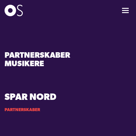
KONCERTER
MIXPAKKER
PARTNERSKABER
BØRN & UNGE
MUSIKERE
INFO
SPAR NORD
OM OS
PARTNERSKABER
GAVEKORT
CARL NIELSEN INTERNATIONAL COMPETITION