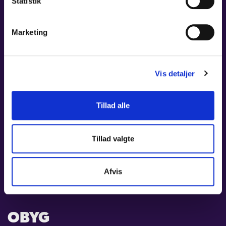
Statistik
Marketing
KUHLMANN
PARTNERSKABER
Vis detaljer
Tillad alle
SKJØDE
Tillad valgte
PARTNERSKABER
Afvis
OBYG