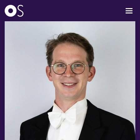
KONCERTER
MIXPAKKER
BØRN & UNGE
INFO
OM OS
GAVEKORT
CARL NIELSEN INTERNATIONAL COMPETITION