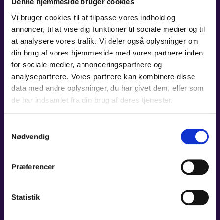
Denne hjemmeside bruger cookies
TONE SUNDGÅRD ANKER
Vi bruger cookies til at tilpasse vores indhold og
annoncer, til at vise dig funktioner til sociale medier og til
HORN
LÆS MERE
at analysere vores trafik. Vi deler også oplysninger om
din brug af vores hjemmeside med vores partnere inden
for sociale medier, annonceringspartnere og
analysepartnere. Vores partnere kan kombinere disse
data med andre oplysninger, du har givet dem, eller som
de har indsamlet fra din brug af deres tjenester.
NICOLAI SELL
HORN
LÆS MERE
Samtykkevalg
Nødvendig
Præferencer
PHILIP SANDHOLT HERUP
Statistik
ANDERSEN