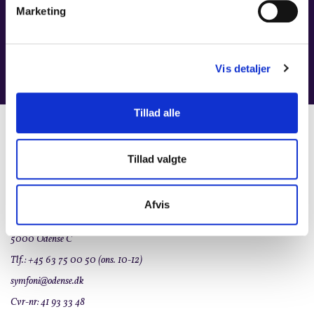
Marketing
HORN
LÆS MERE
Vis detaljer
Tillad alle
KONTAKT
Tillad valgte
Den selvejende institution
Odense Symfoniorkester
Afvis
Claus Bergs Gade 9
5000 Odense C
Tlf.: +45 63 75 00 50 (ons. 10-12)
symfoni@odense.dk
Cvr-nr: 41 93 33 48