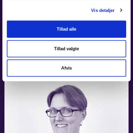
Vis detaljer
Tillad alle
LANA OMANOVIC
ADMINISTRATION
Tillad valgte
Afvis