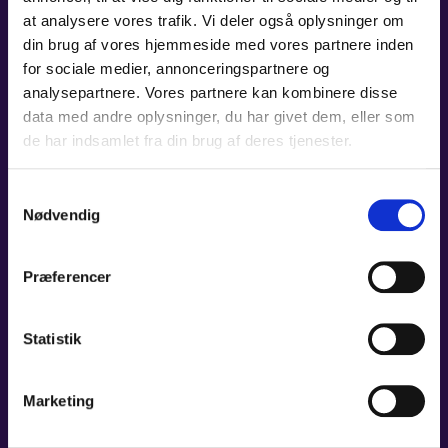
at analysere vores trafik. Vi deler også oplysninger om
ADMINISTRATION
din brug af vores hjemmeside med vores partnere inden
for sociale medier, annonceringspartnere og
analysepartnere. Vores partnere kan kombinere disse
data med andre oplysninger, du har givet dem, eller som
de har indsamlet fra din brug af deres tjenester.
Samtykkevalg
Nødvendig
Præferencer
Statistik
Marketing