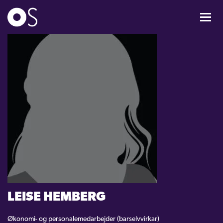
KONCERTER
MIXPAKKER
BØRN & UNGE
INFO
OM OS
GAVEKORT
LEISE HEMBERG
CARL NIELSEN INTERNATIONAL COMPETITION
Økonomi- og personalemedarbejder (barselvvirkar)