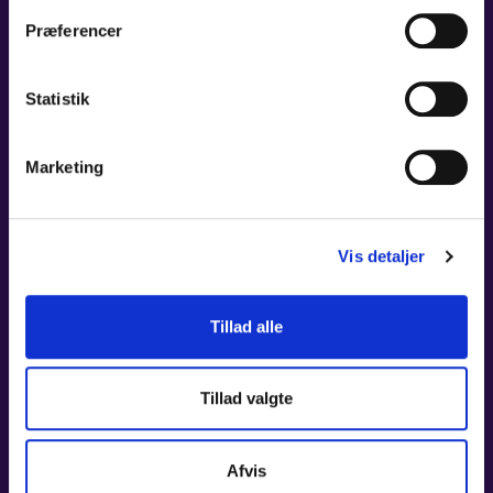
Præferencer
Statistik
Marketing
Vis detaljer
Tillad alle
DOROTA KIJEWSKA
Tillad valgte
BRATSCH
LÆS MERE
Afvis