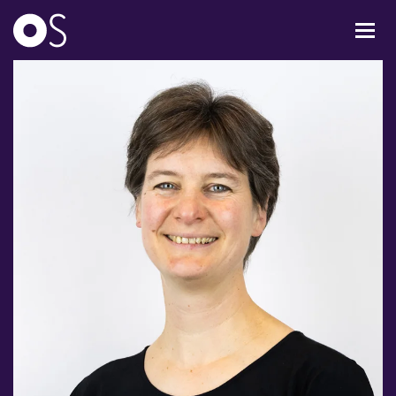
KONCERTER
MIXPAKKER
BØRN & UNGE
INFO
OM OS
GAVEKORT
CARL NIELSEN INTERNATIONAL COMPETITION