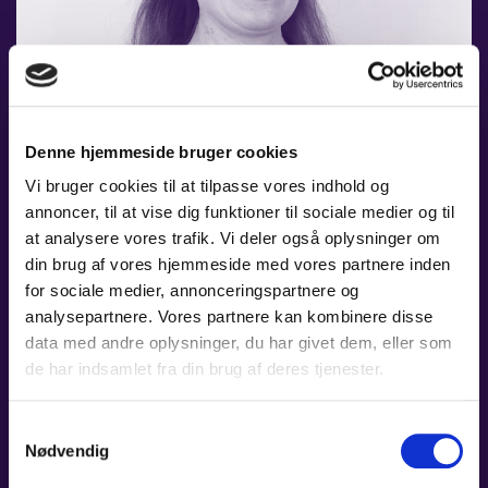
Denne hjemmeside bruger cookies
Vi bruger cookies til at tilpasse vores indhold og
annoncer, til at vise dig funktioner til sociale medier og til
at analysere vores trafik. Vi deler også oplysninger om
DORTHE BYRIALSEN
din brug af vores hjemmeside med vores partnere inden
for sociale medier, annonceringspartnere og
BRATSCH
LÆS MERE
analysepartnere. Vores partnere kan kombinere disse
data med andre oplysninger, du har givet dem, eller som
de har indsamlet fra din brug af deres tjenester.
Samtykkevalg
Nødvendig