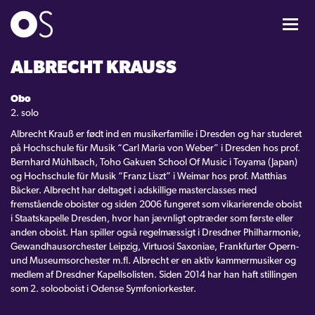
KONCERTER
ALBRECHT KRAUSS
Obo
MIXPAKKER
2. solo
Albrecht Krauß er født ind en musikerfamilie i Dresden og har studeret
BØRN & UNGE
på Hochschule für Musik “Carl Maria von Weber” i Dresden hos prof.
Bernhard Mühlbach, Toho Gakuen School Of Music i Toyama (Japan)
og Hochschule für Musik “Franz Liszt” i Weimar hos prof. Matthias
INFO
Bäcker. Albrecht har deltaget i adskillige masterclasses med
fremstående oboister og siden 2006 fungeret som vikarierende oboist
i Staatskapelle Dresden, hvor han jævnligt optræder som første eller
OM OS
anden oboist. Han spiller også regelmæssigt i Dresdner Philharmonie,
Gewandhausorchester Leipzig, Virtuosi Saxoniae, Frankfurter Opern-
und Museumsorchester m.fl. Albrecht er en aktiv kammermusiker og
GAVEKORT
medlem af Dresdner Kapellsolisten. Siden 2014 har han haft stillingen
som 2. solooboist i Odense Symfoniorkester.
CARL NIELSEN INTERNATIONAL COMPETITION