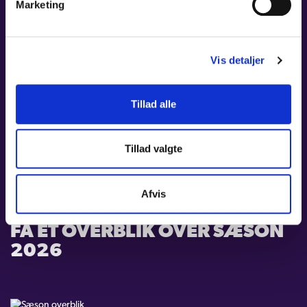
Marketing
STUDERENDE OG UNGE T/M 29 ÅR
Vis detaljer
Er du studerende eller en ung person t/m 29 år, kan du købe
billetter til 115 kr. Derfor er pakkerne ikke relevante for dig, da
du med studie- og ungerabatten opnår en større besparing.
Tillad alle
Du kan endvidere købe et årskort til kun 595 kr.
Læs mere om ungdomsårskortet her.
Tillad valgte
Afvis
FÅ ET OVERBLIK OVER SÆSON
2026