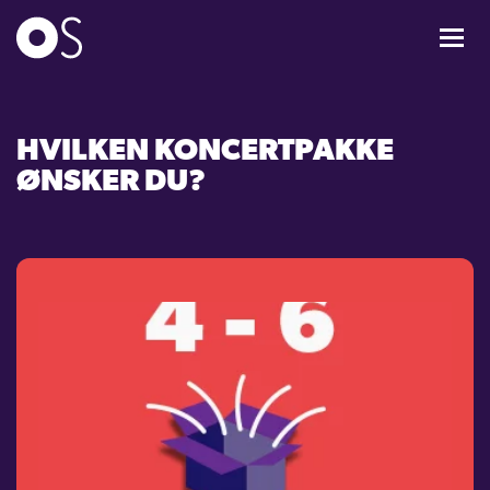
KONCERTER
HVILKEN KONCERTPAKKE
MIXPAKKER
ØNSKER DU?
BØRN & UNGE
INFO
OM OS
GAVEKORT
CARL NIELSEN INTERNATIONAL COMPETITION