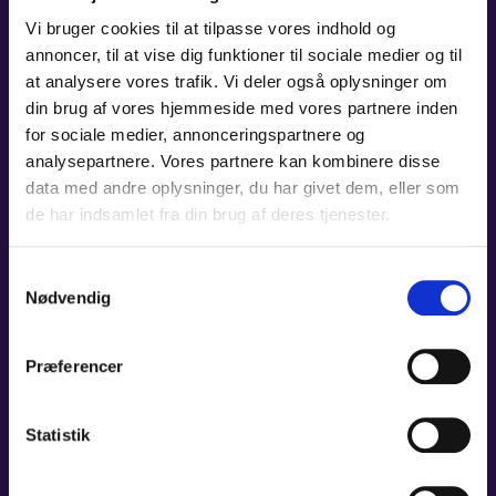
Vi bruger cookies til at tilpasse vores indhold og
annoncer, til at vise dig funktioner til sociale medier og til
at analysere vores trafik. Vi deler også oplysninger om
din brug af vores hjemmeside med vores partnere inden
for sociale medier, annonceringspartnere og
analysepartnere. Vores partnere kan kombinere disse
data med andre oplysninger, du har givet dem, eller som
de har indsamlet fra din brug af deres tjenester.
10+ KONCERTER
Samtykkevalg
Vælg 10+ forskellige koncerter, og opnå:
Nødvendig
25% rabat.
Præferencer
KØB HER
Statistik