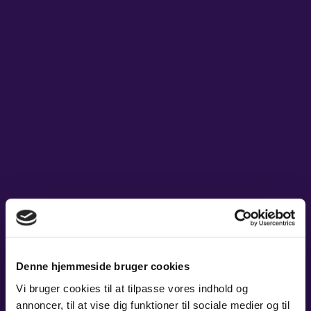
KONCERTER
VELKOMMEN TIL OS’
B&U-HJEMMESIDE
MIXPAKKER
Her kan du finde information om vores tilbud til:
BØRN & UNGE
BØRNEHAVER
INFO
INDSKOLING/MELLEMTRIN
OM OS
UDSKOLING / UNGDOMSUDDANNELSER
Samt
GAVEKORT
Denne hjemmeside bruger cookies
Tilmelding til B&U Nyhedsbrev
Vi bruger cookies til at tilpasse vores indhold og
CARL NIELSEN INTERNATIONAL COMPETITION
annoncer, til at vise dig funktioner til sociale medier og til