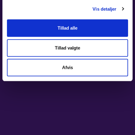
Ved at tilmelde dig vores nyheds- og tilbudsbrev accepterer du vores
Vis detaljer
persondatapolitik
. Du kan altid afmelde dig igen.
E-mail
*
Tillad alle
Tillad valgte
Navn
Afvis
Afmeld her
FØLG OS PÅ
–
Youtube
–
Facebook