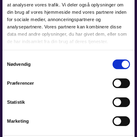
at analysere vores trafik. Vi deler også oplysninger om
din brug af vores hjemmeside med vores partnere inden
KONTAKT
for sociale medier, annonceringspartnere og
KONTAKT
analysepartnere. Vores partnere kan kombinere disse
LOGIN
data med andre oplysninger, du har givet dem, eller som
Den selvejende institution
de har indsamlet fra din brug af deres tjenester.
Odense Symfoniorkester
Claus Bergs Gade 9
Samtykkevalg
5000 Odense C
Nødvendig
Tlf.: +45 63 75 00 50 (ons. 10-12)
symfoni@odense.dk
Præferencer
Cvr-nr: 41 93 33 48
Statistik
HØR OM MERE FRA OS
Marketing
Vær blandt de første, der får nyheder og tilbud fra OS.