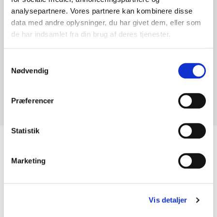
analysepartnere. Vores partnere kan kombinere disse
data med andre oplysninger, du har givet dem, eller som
de har indsamlet fra din brug af deres tjenester.
Samtykkevalg
Nødvendig
Projektet er støttet af Augustinus Fonden.
Præferencer
Statistik
Marketing
KONTAKT
Den selvejende institution
Odense Symfoniorkester
Vis detaljer
Claus Bergs Gade 9