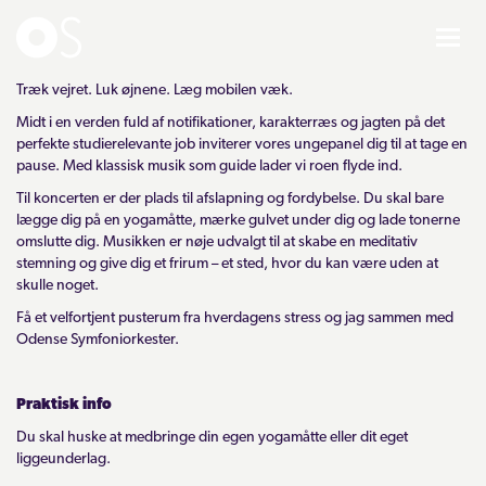
Træk vejret. Luk øjnene. Læg mobilen væk.
KONCERTER
Midt i en verden fuld af notifikationer, karakterræs og jagten på det
perfekte studierelevante job inviterer vores ungepanel dig til at tage en
MIXPAKKER
pause. Med klassisk musik som guide lader vi roen flyde ind.
Til koncerten er der plads til afslapning og fordybelse. Du skal bare
lægge dig på en yogamåtte, mærke gulvet under dig og lade tonerne
BØRN & UNGE
omslutte dig. Musikken er nøje udvalgt til at skabe en meditativ
stemning og give dig et frirum – et sted, hvor du kan være uden at
INFO
skulle noget.
Få et velfortjent pusterum fra hverdagens stress og jag sammen med
Odense Symfoniorkester.
OM OS
Praktisk info
GAVEKORT
Du skal huske at medbringe din egen yogamåtte eller dit eget
liggeunderlag.
CARL NIELSEN INTERNATIONAL COMPETITION