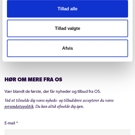
5000 Odense C
Tillad alle
Tlf.: +45 63 75 00 50 (ons. 10-12)
symfoni@odense.dk
Cvr-nr: 41 93 33 48
Tillad valgte
Afvis
HØR OM MERE FRA OS
Vær blandt de første, der får nyheder og tilbud fra OS.
Ved at tilmelde dig vores nyheds- og tilbudsbrev accepterer du vores
persondatapolitik
. Du kan altid afmelde dig igen.
E-mail
*