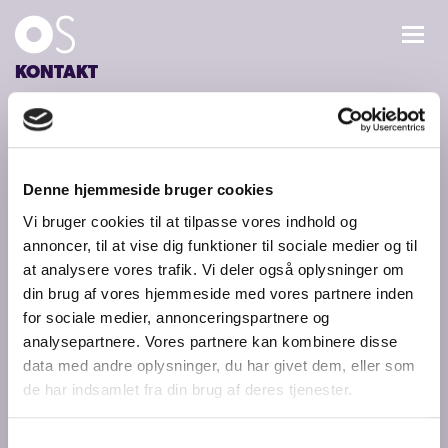
KONTAKT
KONCERTER
Den selvejende institution
Odense Symfoniorkester
MIXPAKKER
Claus Bergs Gade 9
Denne hjemmeside bruger cookies
5000 Odense C
BØRN & UNGE
Vi bruger cookies til at tilpasse vores indhold og
Tlf.: +45 63 75 00 50 (ons. 10-12)
annoncer, til at vise dig funktioner til sociale medier og til
symfoni@odense.dk
INFO
at analysere vores trafik. Vi deler også oplysninger om
Cvr-nr: 41 93 33 48
din brug af vores hjemmeside med vores partnere inden
for sociale medier, annonceringspartnere og
OM OS
analysepartnere. Vores partnere kan kombinere disse
data med andre oplysninger, du har givet dem, eller som
GAVEKORT
de har indsamlet fra din brug af deres tjenester.
CARL NIELSEN INTERNATIONAL COMPETITION
Samtykkevalg