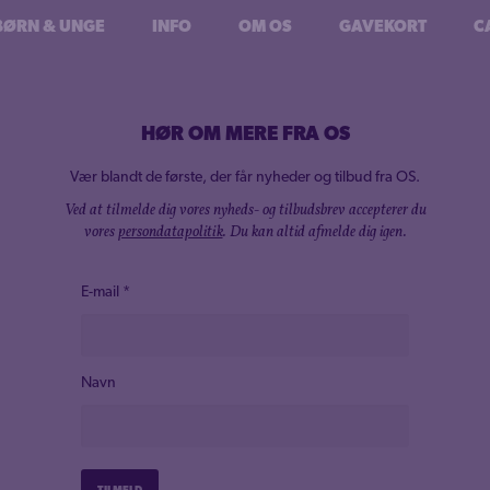
BØRN & UNGE
INFO
OM OS
GAVEKORT
C
HØR OM MERE FRA OS
Vær blandt de første, der får nyheder og tilbud fra OS.
Ved at tilmelde dig vores nyheds- og tilbudsbrev accepterer du
vores
persondatapolitik
. Du kan altid afmelde dig igen.
E-mail
*
Navn