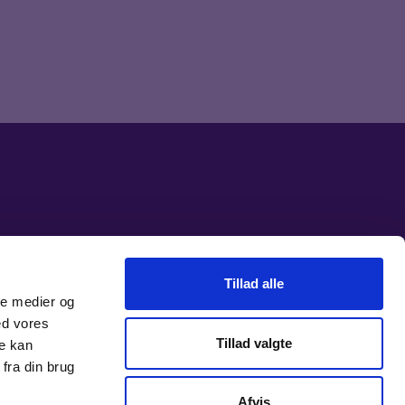
Tillad alle
ale medier og
ed vores
Tillad valgte
re kan
fra din brug
Afvis