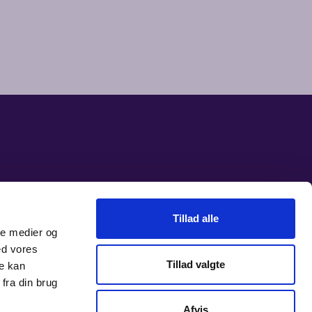
Tillad alle
ale medier og
ed vores
Tillad valgte
re kan
fra din brug
Afvis