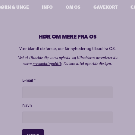
BØRN & UNGE
INFO
OM OS
GAVEKORT
C
HØR OM MERE FRA OS
Vær blandt de første, der får nyheder og tilbud fra OS.
Ved at tilmelde dig vores nyheds- og tilbudsbrev accepterer du
vores
persondatapolitik
. Du kan altid afmelde dig igen.
E-mail
*
Navn