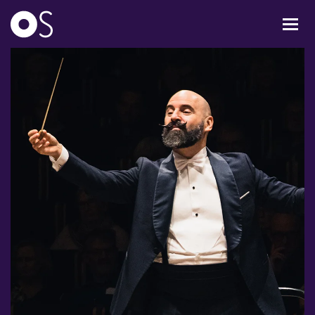
KONCERTER
MIXPAKKER
BØRN & UNGE
INFO
OM OS
GAVEKORT
CARL NIELSEN INTERNATIONAL COMPETITION