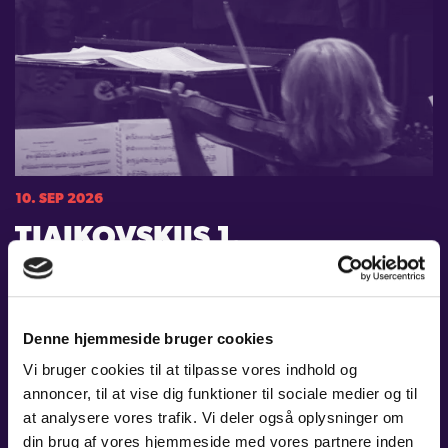
10. SEP 2026
TJAJKOVSKIJS 1.
KLAVERKONCERT & 5.
SYMFONI
Denne hjemmeside bruger cookies
Tid:
19:00
Vi bruger cookies til at tilpasse vores indhold og
Sted:
Carl Nielsen Salen, Odense Koncerthus
Pris:
A: 415 kr. - B: 365 kr. - C: 315 kr. / Stud. og unge t/m 29 år: 115 kr.
annoncer, til at vise dig funktioner til sociale medier og til
at analysere vores trafik. Vi deler også oplysninger om
LÆS MERE
din brug af vores hjemmeside med vores partnere inden