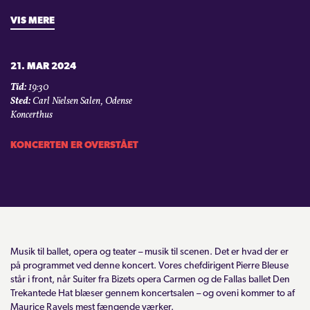
VIS MERE
21. MAR 2024
Tid:
19:30
Sted:
Carl Nielsen Salen, Odense
Koncerthus
KONCERTEN ER OVERSTÅET
Musik til ballet, opera og teater – musik til scenen. Det er hvad der er
på programmet ved denne koncert. Vores chefdirigent Pierre Bleuse
står i front, når Suiter fra Bizets opera Carmen og de Fallas ballet Den
Trekantede Hat blæser gennem koncertsalen – og oveni kommer to af
Maurice Ravels mest fængende værker.