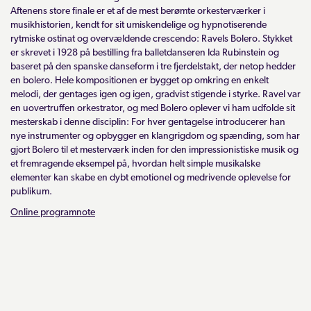
Aftenens store finale er et af de mest berømte orkesterværker i
musikhistorien, kendt for sit umiskendelige og hypnotiserende
rytmiske ostinat og overvældende crescendo: Ravels Bolero. Stykket
er skrevet i 1928 på bestilling fra balletdanseren Ida Rubinstein og
baseret på den spanske danseform i tre fjerdelstakt, der netop hedder
en bolero. Hele kompositionen er bygget op omkring en enkelt
melodi, der gentages igen og igen, gradvist stigende i styrke. Ravel var
en uovertruffen orkestrator, og med Bolero oplever vi ham udfolde sit
mesterskab i denne disciplin: For hver gentagelse introducerer han
nye instrumenter og opbygger en klangrigdom og spænding, som har
gjort Bolero til et mesterværk inden for den impressionistiske musik og
et fremragende eksempel på, hvordan helt simple musikalske
elementer kan skabe en dybt emotionel og medrivende oplevelse for
publikum.
Online programnote