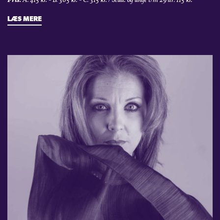
Pris:
A: 415 kr. - B: 365 kr. - C: 315 kr. / Stud. og unge t/m 29 år: 115 kr.
LÆS MERE