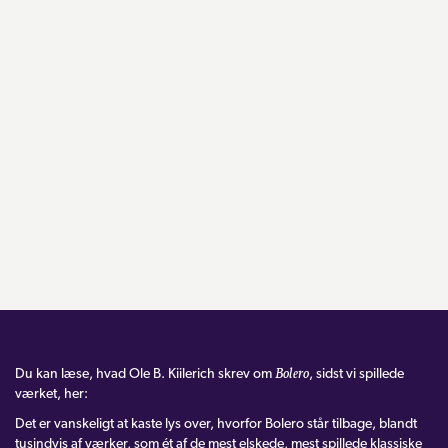
Bolero
Du kan læse, hvad Ole B. Kiilerich skrev om
, sidst vi spillede
værket, her:
Det er vanskeligt at kaste lys over, hvorfor Bolero står tilbage, blandt
tusindvis af værker, som ét af de mest elskede, mest spillede klassiske