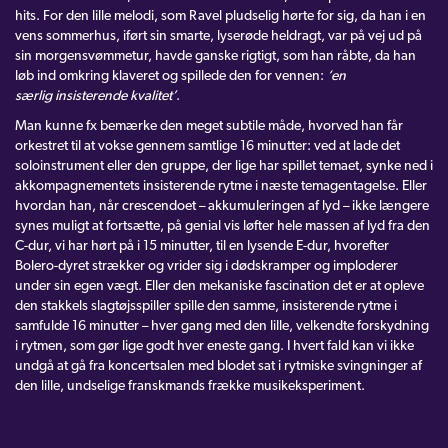
hits. For den lille melodi, som Ravel pludselig hørte for sig, da han i en
vens sommerhus, iført sin smarte, lyserøde heldragt, var på vej ud på
sin morgensvømmetur, havde ganske rigtigt, som han råbte, da han
løb ind omkring klaveret og spillede den for vennen:
‘en
særlig insisterende kvalitet’
.
Man kunne fx bemærke den meget subtile måde, hvorved han får
orkestret til at vokse gennem samtlige 16 minutter: ved at lade det
soloinstrument eller den gruppe, der lige har spillet temaet, synke ned i
akkompagnementets insisterende rytme i næste temagentagelse. Eller
hvordan han, når crescendoet – akkumuleringen af lyd – ikke længere
synes muligt at fortsætte, på genial vis løfter hele massen af lyd fra den
C-dur, vi har hørt på i 15 minutter, til en lysende E-dur, hvorefter
Bolero-dyret strækker og vrider sig i dødskramper og imploderer
under sin egen vægt. Eller den mekaniske fascination det er at opleve
den stakkels slagtøjsspiller spille den samme, insisterende rytme i
samfulde 16 minutter – hver gang med den lille, velkendte forskydning
i rytmen, som gør lige godt hver eneste gang. I hvert fald kan vi ikke
undgå at gå fra koncertsalen med blodet sat i rytmiske svingninger af
den lille, undselige franskmands frække musikeksperiment.