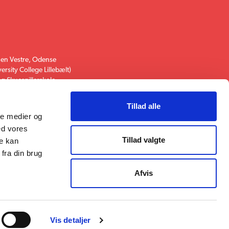
onen Vestre, Odense
rsity College Lillebælt)
g Skuespillerskole
Tillad alle
e
ale medier og
ed vores
Tillad valgte
re kan
fra din brug
Afvis
r og kulturer
tion og fordybelse
Vis detaljer