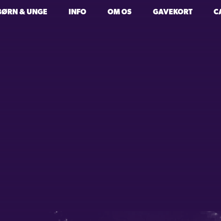
BØRN & UNGE
INFO
OM OS
GAVEKORT
C